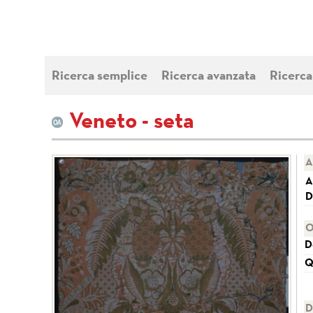
Ricerca semplice
Ricerca avanzata
Ricerca
Veneto - seta
A
A
D
O
D
Q
D