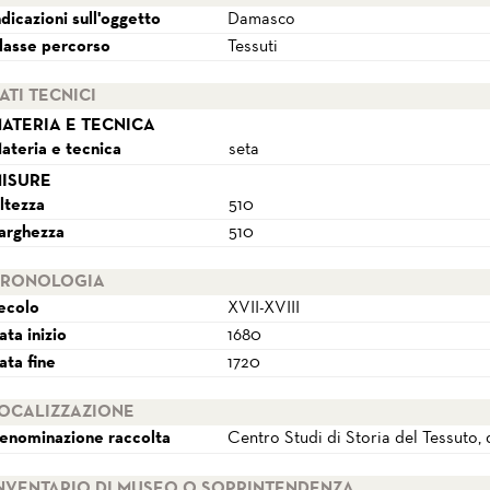
ndicazioni sull'oggetto
Damasco
lasse percorso
Tessuti
ATI TECNICI
ATERIA E TECNICA
ateria e tecnica
seta
ISURE
ltezza
510
arghezza
510
RONOLOGIA
ecolo
XVII-XVIII
ata inizio
1680
ata fine
1720
OCALIZZAZIONE
enominazione raccolta
Centro Studi di Storia del Tessuto
NVENTARIO DI MUSEO O SOPRINTENDENZA