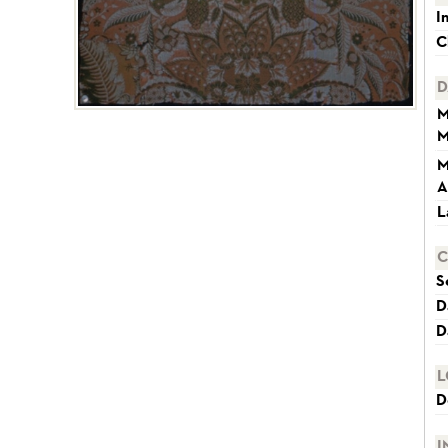
I
C
D
M
M
M
A
L
C
S
D
D
L
D
I