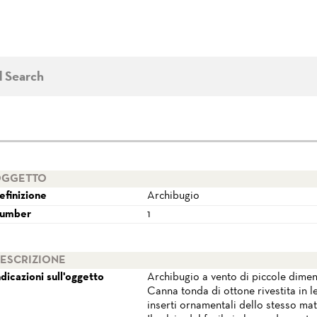
d Search
GGETTO
efinizione
Archibugio
umber
1
ESCRIZIONE
ndicazioni sull'oggetto
Archibugio a vento di piccole dimen
Canna tonda di ottone rivestita in 
inserti ornamentali dello stesso mate