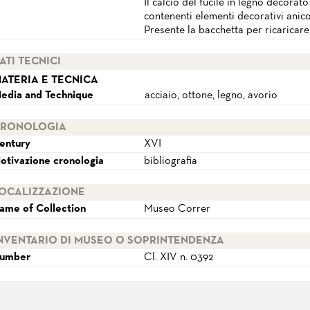
Il calcio del fucile in legno decorat
contenenti elementi decorativi anico
Presente la bacchetta per ricaricare
ATI TECNICI
ATERIA E TECNICA
edia and Technique
acciaio, ottone, legno, avorio
RONOLOGIA
entury
XVI
otivazione cronologia
bibliografia
OCALIZZAZIONE
ame of Collection
Museo Correr
NVENTARIO DI MUSEO O SOPRINTENDENZA
umber
Cl. XIV n. 0392