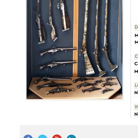
D
M
M
C
C
M
L
N
I
N