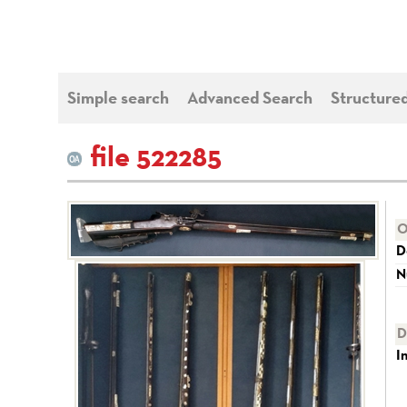
Simple search
Advanced Search
Structure
file 522285
O
D
N
D
I