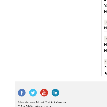
V
M
L
N
I
N
N
F
F
T
© Fondazione Musei Civici di Venezia
C.F. e P.IVA 03842230272