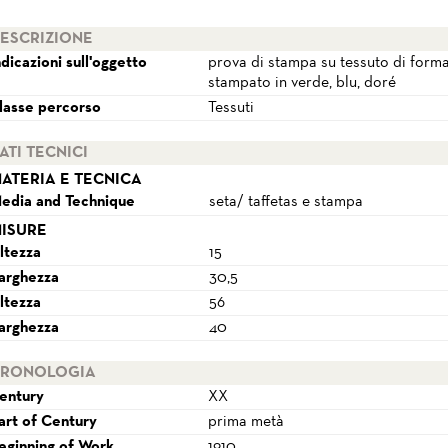
ESCRIZIONE
ndicazioni sull'oggetto
prova di stampa su tessuto di forma 
stampato in verde, blu, doré
lasse percorso
Tessuti
ATI TECNICI
ATERIA E TECNICA
edia and Technique
seta/ taffetas e stampa
ISURE
ltezza
15
arghezza
30,5
ltezza
56
arghezza
40
RONOLOGIA
entury
XX
art of Century
prima metà
eginning of Work
1910