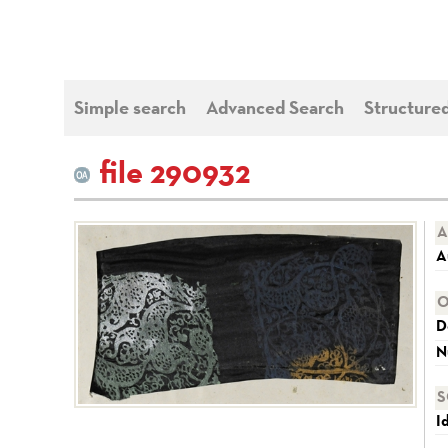
Simple search
Advanced Search
Structure
file 290932
A
A
O
D
N
S
I