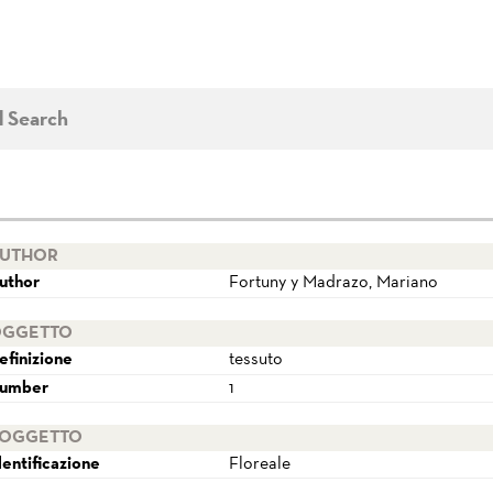
d Search
UTHOR
uthor
Fortuny y Madrazo, Mariano
GGETTO
efinizione
tessuto
umber
1
OGGETTO
dentificazione
Floreale