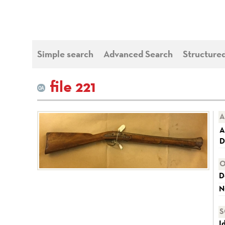
Simple search
Advanced Search
Structure
file 221
A
A
D
O
D
N
S
I