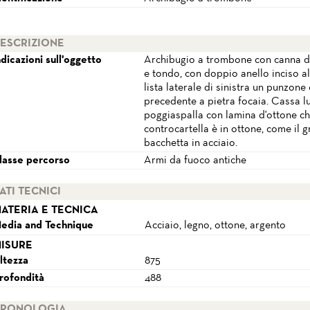
ESCRIZIONE
ndicazioni sull'oggetto
Archibugio a trombone con canna da
e tondo, con doppio anello inciso al
lista laterale di sinistra un punzone
precedente a pietra focaia. Cassa lu
poggiaspalla con lamina d'ottone ch
controcartella è in ottone, come il gr
bacchetta in acciaio.
lasse percorso
Armi da fuoco antiche
ATI TECNICI
ATERIA E TECNICA
edia and Technique
Acciaio, legno, ottone, argento
ISURE
ltezza
875
rofondità
488
RONOLOGIA