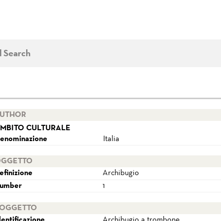
d Search
UTHOR
MBITO CULTURALE
enominazione
Italia
GGETTO
efinizione
Archibugio
umber
1
OGGETTO
dentificazione
Archibugio a trombone