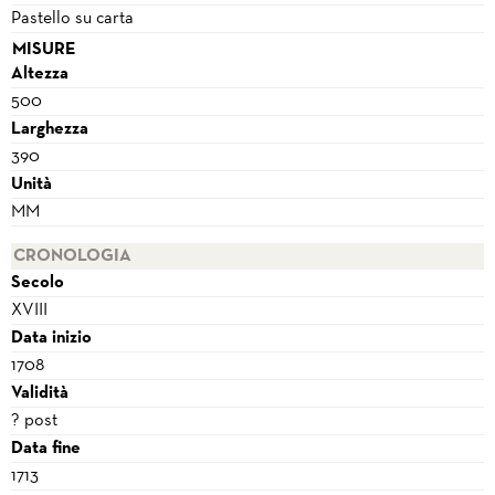
Pastello su carta
MISURE
Altezza
500
Larghezza
390
Unità
MM
CRONOLOGIA
Secolo
XVIII
Data inizio
1708
Validità
? post
Data fine
1713