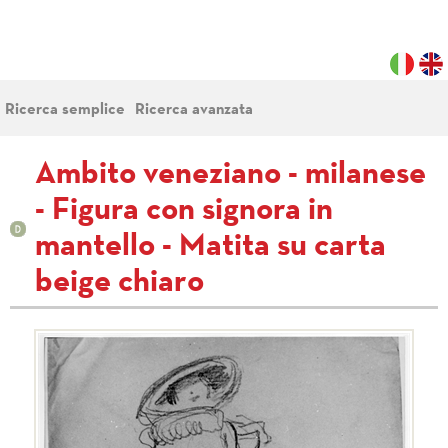
Ricerca semplice
Ricerca avanzata
Ambito veneziano - milanese
- Figura con signora in
mantello - Matita su carta
beige chiaro