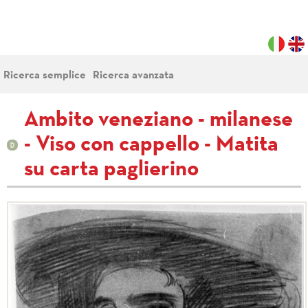
Ricerca semplice
Ricerca avanzata
Ambito veneziano - milanese
- Viso con cappello - Matita
su carta paglierino