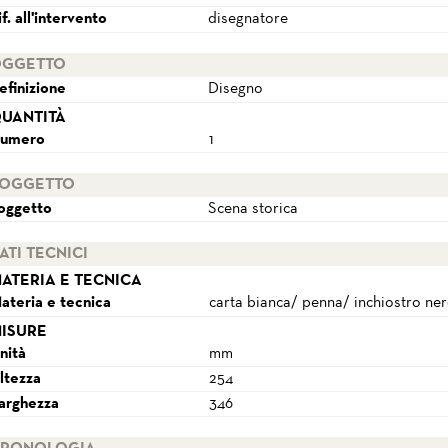
if. all'intervento
disegnatore
GGETTO
efinizione
Disegno
UANTITÀ
umero
1
OGGETTO
oggetto
Scena storica
ATI TECNICI
ATERIA E TECNICA
ateria e tecnica
carta bianca/ penna/ inchiostro ner
ISURE
nità
mm
ltezza
254
arghezza
346