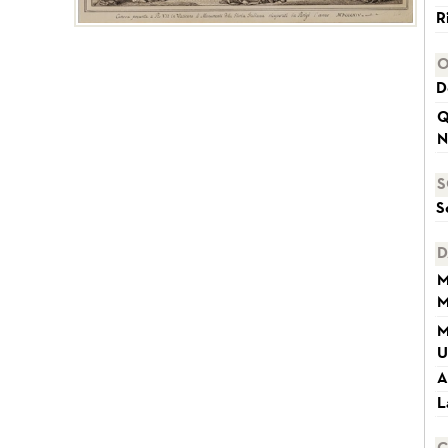
R
O
D
Q
N
S
S
D
M
M
M
U
A
L