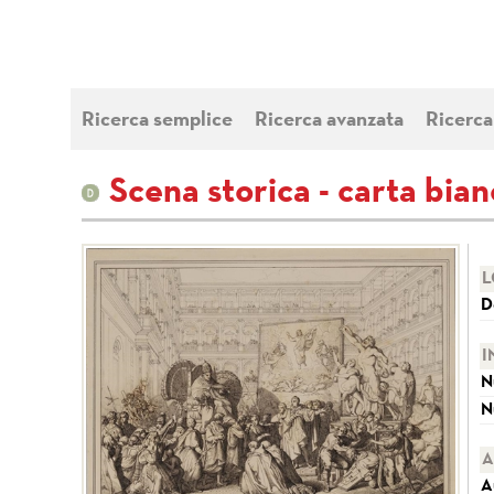
Ricerca semplice
Ricerca avanzata
Ricerca
Scena storica - carta bia
L
D
I
N
N
A
A