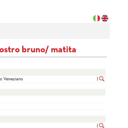
iostro bruno/ matita
to Veneziano
|
|