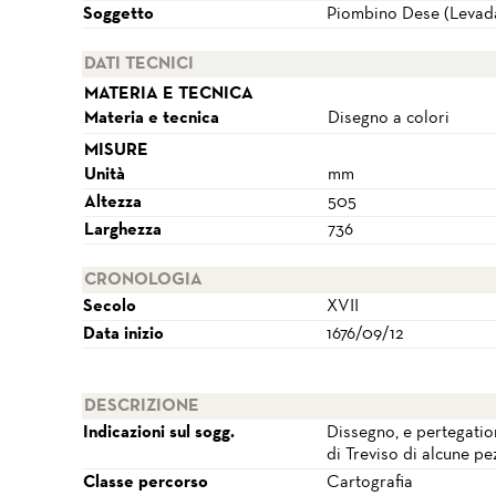
Soggetto
Piombino Dese (Levada
DATI TECNICI
MATERIA E TECNICA
Materia e tecnica
Disegno a colori
MISURE
Unità
mm
Altezza
505
Larghezza
736
CRONOLOGIA
Secolo
XVII
Data inizio
1676/09/12
DESCRIZIONE
Indicazioni sul sogg.
Dissegno, e pertegatio
di Treviso di alcune p
Classe percorso
Cartografia