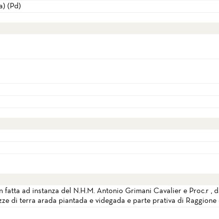
) (Pd)
n fatta ad instanza del N.H.M. Antonio Grimani Cavalier e Proc.r , 
ezze di terra arada piantada e videgada e parte prativa di Raggione