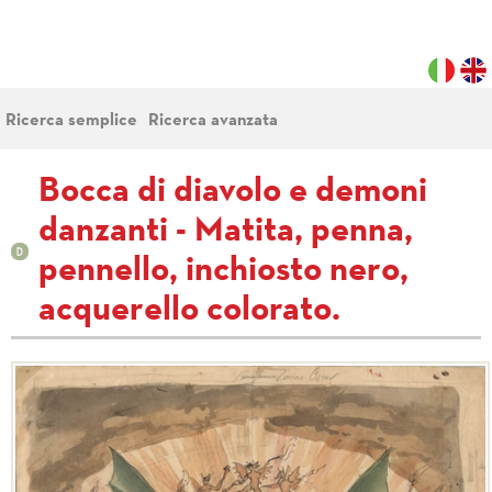
Ricerca semplice
Ricerca avanzata
Bocca di diavolo e demoni
danzanti - Matita, penna,
pennello, inchiosto nero,
acquerello colorato.