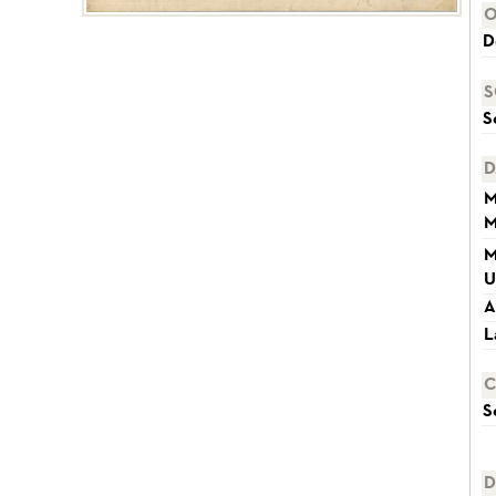
O
D
S
S
D
M
M
M
U
A
L
C
S
D