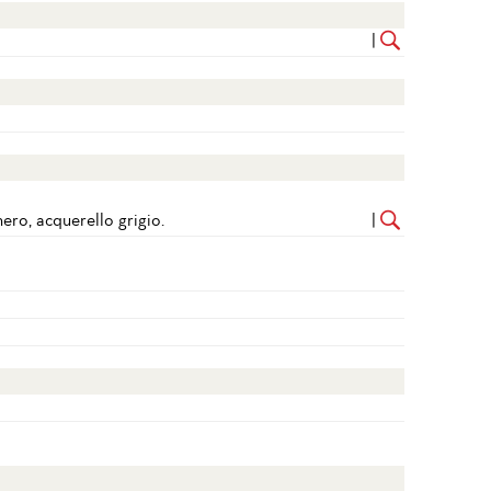
|
nero, acquerello grigio.
|