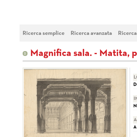
Ricerca semplice
Ricerca avanzata
Ricerca
Magnifica sala. - Matita, 
L
D
I
N
A
A