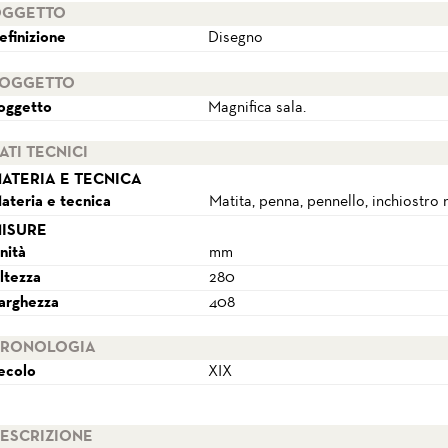
GGETTO
efinizione
Disegno
OGGETTO
oggetto
Magnifica sala.
ATI TECNICI
ATERIA E TECNICA
ateria e tecnica
Matita, penna, pennello, inchiostro 
ISURE
nità
mm
ltezza
280
arghezza
408
RONOLOGIA
ecolo
XIX
ESCRIZIONE