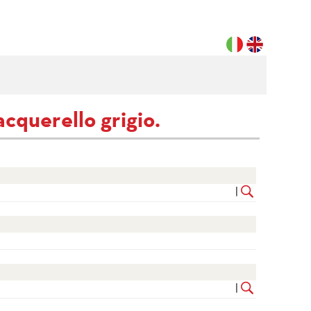
acquerello grigio.
|
|