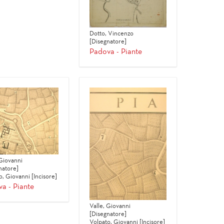
Dotto, Vincenzo
[Disegnatore]
Padova - Piante
 Giovanni
natore]
o, Giovanni [Incisore]
a - Piante
Valle, Giovanni
[Disegnatore]
Volpato, Giovanni [Incisore]