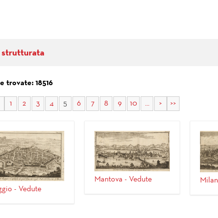
 strutturata
e trovate: 18516
1
2
3
4
5
6
7
8
9
10
...
>
>>
Mantova - Vedute
Milan
gio - Vedute