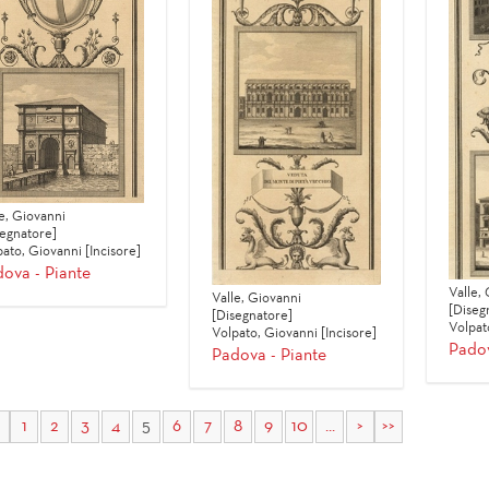
e, Giovanni
segnatore]
ato, Giovanni [Incisore]
ova - Piante
Valle,
Valle, Giovanni
[Diseg
[Disegnatore]
Volpat
Volpato, Giovanni [Incisore]
Padov
Padova - Piante
1
2
3
4
5
6
7
8
9
10
...
>
>>