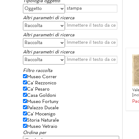
Tipologia oggetto
Altri parametri di ricerca
Altri parametri di ricerca
Altri parametri di ricerca
Filtro raccolta
Museo Correr
Ca' Rezzonico
Ca' Pesaro
Val
Casa Goldoni
[inc
Pad
Museo Fortuny
Palazzo Ducale
Ca' Mocenigo
Storia Naturale
Museo Vetraio
Ordina per