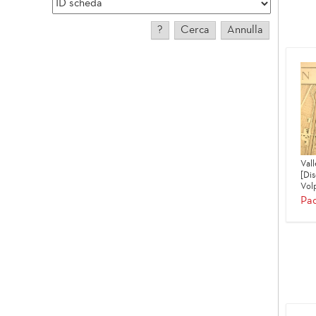
Vall
[Di
Volp
Pad