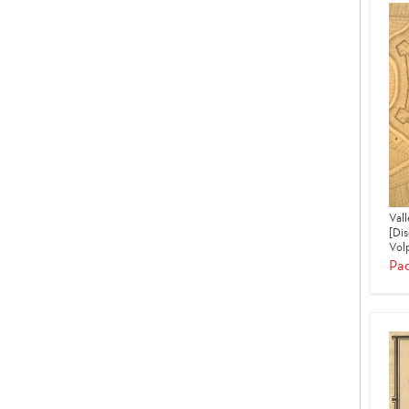
Vall
[Di
Volp
Pad