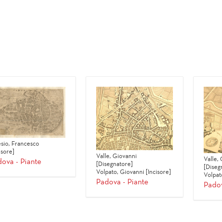
esio, Francesco
isore]
Valle, Giovanni
Valle,
ova - Piante
[Disegnatore]
[Diseg
Volpato, Giovanni [Incisore]
Volpat
Padova - Piante
Padov