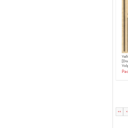
Vall
[Di
Volp
Pad
<<
<