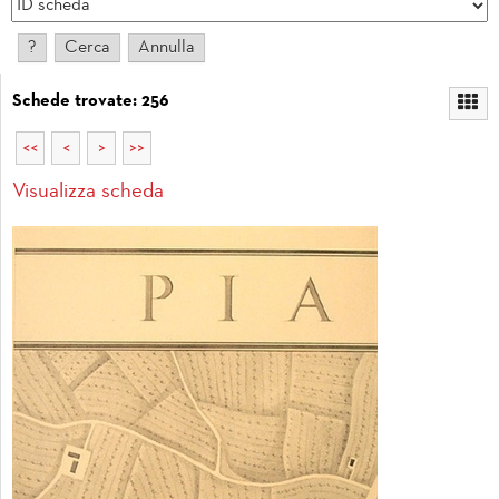
Schede trovate: 256
<<
<
>
>>
Visualizza scheda