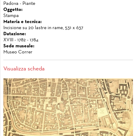
Padova - Piante
Oggetto:
Stampa
Materia e tecnica:
Incisione su 20 lastre in rame, 531 x 637
Datazione:
XVIII - 1782 - 1784
Sede museale:
Museo Correr
Visualizza scheda