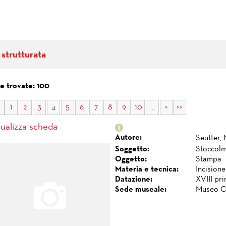
 strutturata
e trovate: 100
1
2
3
4
5
6
7
8
9
10
...
>
>>
sualizza scheda
Autore:
Seutter,
Soggetto:
Stoccolm
Oggetto:
Stampa
Materia e tecnica:
Incisione
Datazione:
XVIII pr
Sede museale:
Museo C