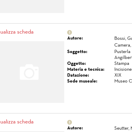
sualizza scheda
Autore:
Bossi, G
Camera,
Soggetto:
Pusterla 
Angilber
Oggetto:
Stampa
Materia e tecnica:
Incisione
Datazione:
XIX
Sede museale:
Museo C
sualizza scheda
Autore:
Seutter,