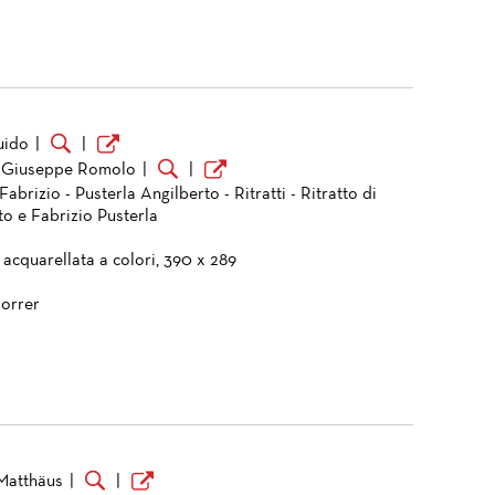
uido
|
|
 Giuseppe Romolo
|
|
Fabrizio - Pusterla Angilberto - Ritratti - Ritratto di
to e Fabrizio Pusterla
 acquarellata a colori, 390 x 289
orrer
 Matthäus
|
|