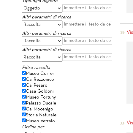
Tipologia oggetto
Altri parametri di ricerca
Vi
Altri parametri di ricerca
Altri parametri di ricerca
Filtro raccolta
Museo Correr
Ca' Rezzonico
Ca' Pesaro
Casa Goldoni
Museo Fortuny
Palazzo Ducale
Ca' Mocenigo
Storia Naturale
Museo Vetraio
Vi
Ordina per