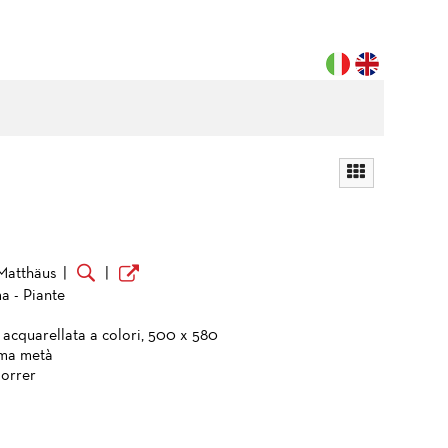
 Matthäus
|
|
a - Piante
 acquarellata a colori, 500 x 580
ima metà
orrer