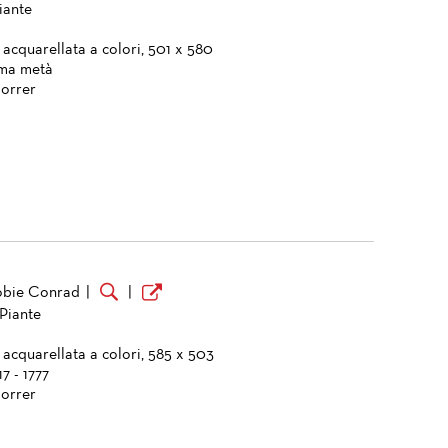
iante
 acquarellata a colori, 501 x 580
ima metà
orrer
Tobie Conrad
|
|
 Piante
 acquarellata a colori, 585 x 503
17 - 1777
orrer