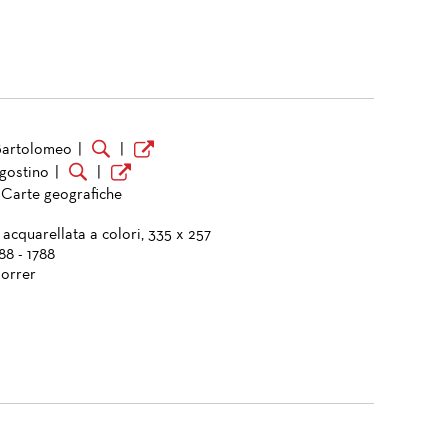
Bartolomeo
|
|
gostino
|
|
- Carte geografiche
 acquarellata a colori, 335 x 257
788 - 1788
orrer