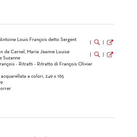
 Antoine Louis François detto Sergent
|
|
 de Cernel, Marie Jeanne Louise
|
|
e Suzanne
rançois - Ritratti - Ritratto di François Olivier
 acquarellata a colori, 249 x 165
89
orrer