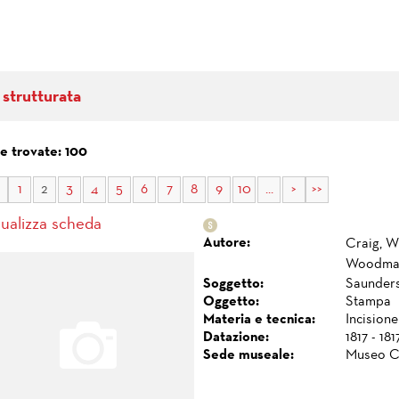
 strutturata
e trovate: 100
1
2
3
4
5
6
7
8
9
10
...
>
>>
sualizza scheda
Autore:
Craig, W
Woodman
Soggetto:
Saunders 
Oggetto:
Stampa
Materia e tecnica:
Incisione
Datazione:
1817 - 181
Sede museale:
Museo C