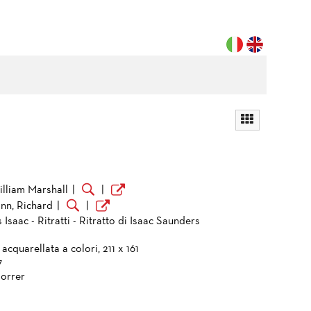
illiam Marshall
|
|
n, Richard
|
|
Isaac - Ritratti - Ritratto di Isaac Saunders
 acquarellata a colori, 211 x 161
7
orrer