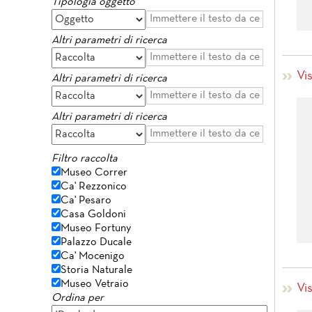
Tipologia oggetto
Altri parametri di ricerca
Vi
Altri parametri di ricerca
Altri parametri di ricerca
Filtro raccolta
Museo Correr
Ca' Rezzonico
Ca' Pesaro
Casa Goldoni
Museo Fortuny
Palazzo Ducale
Ca' Mocenigo
Storia Naturale
Museo Vetraio
Vi
Ordina per