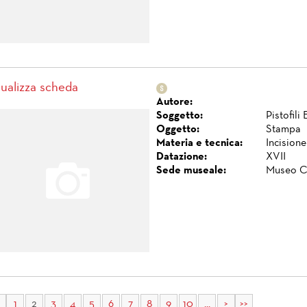
sualizza scheda
Autore:
Soggetto:
Pistofili
Oggetto:
Stampa
Materia e tecnica:
Incisione
Datazione:
XVII
Sede museale:
Museo C
1
2
3
4
5
6
7
8
9
10
...
>
>>