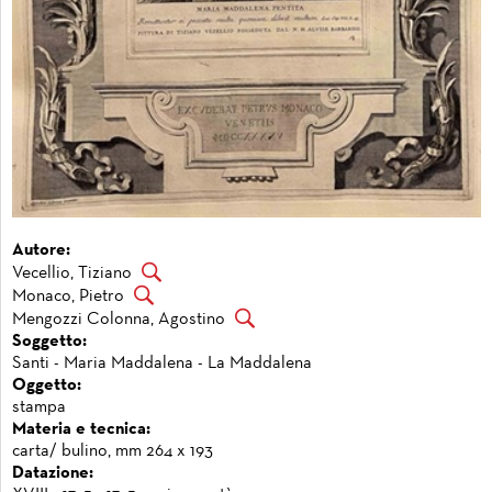
Autore:
Vecellio, Tiziano
Monaco, Pietro
Mengozzi Colonna, Agostino
Soggetto:
Santi - Maria Maddalena - La Maddalena
Oggetto:
stampa
Materia e tecnica:
carta/ bulino, mm 264 x 193
Datazione: