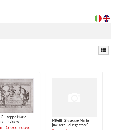
i, Giuseppe Maria
Mitelli, Giuseppe Maria
re - incisore]
[incisore - disegnatore]
i - Gioco nuovo