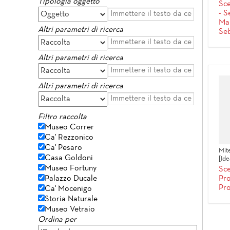
Tipologia oggetto
Sce
- S
Mar
Altri parametri di ricerca
Se
Altri parametri di ricerca
Altri parametri di ricerca
Filtro raccolta
Museo Correr
Ca' Rezzonico
Ca' Pesaro
Mit
Casa Goldoni
[Ide
Museo Fortuny
Sce
Pro
Palazzo Ducale
Pr
Ca' Mocenigo
Storia Naturale
Museo Vetraio
Ordina per