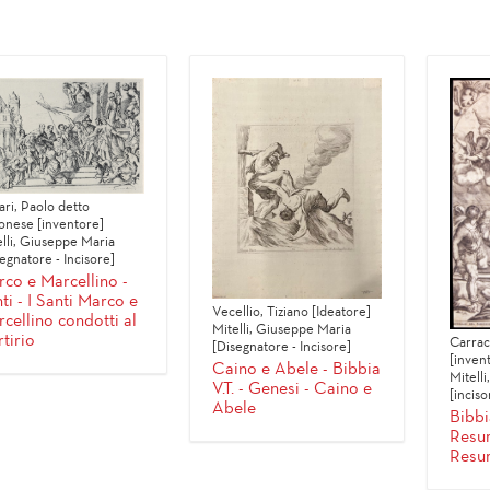
ari, Paolo detto
onese [inventore]
elli, Giuseppe Maria
egnatore - Incisore]
co e Marcellino -
ti - I Santi Marco e
Vecellio, Tiziano [Ideatore]
cellino condotti al
Mitelli, Giuseppe Maria
tirio
Carrac
[Disegnatore - Incisore]
[inven
Caino e Abele - Bibbia
Mitell
V.T. - Genesi - Caino e
[inciso
Abele
Bibbia
Resur
Resur