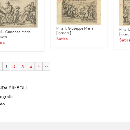
Mitelli, Giuseppe Maria
Mitell
elli, Giuseppe Maria
[incisore]
[inciso
isore]
Satire
Satir
ire
1
2
3
4
>
>>
NDA SIMBOLI
ografie
eo