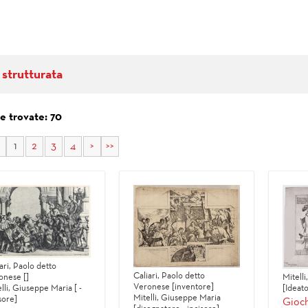
 strutturata
e trovate: 70
1
2
3
4
>
>>
ari, Paolo detto
Caliari, Paolo detto
onese []
Mitell
Veronese [inventore]
lli, Giuseppe Maria [ -
[Ideato
Mitelli, Giuseppe Maria
sore]
Gioch