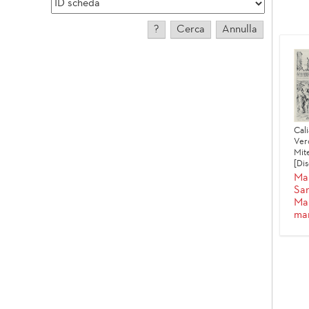
Cali
Ver
Mit
[Dis
Mar
San
Mar
mar