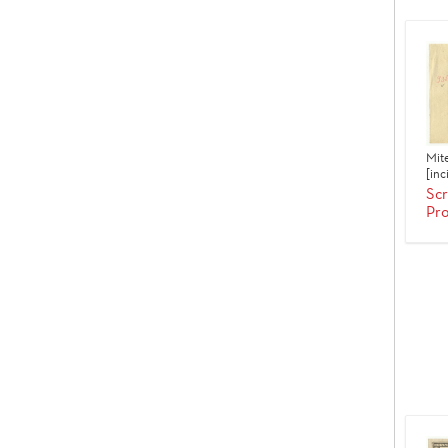
Mit
[inc
Scr
Pro