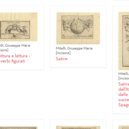
elli, Giuseppe Maria
Mitelli, Giuseppe Maria
isore]
[incisore]
ittura e lettura -
Satire
verbi figurati
Mitell
[inciso
Satir
dell'I
dalle
succe
Spag