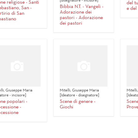
[disegnatore - incisore]
ne religiose - Santi
del t
Bibbia N.T. - Vangeli -
ebastiano, San -
e del
Adorazione dei
tirio di San
pastori - Adorazione
bastiano
dei pastori
elli, Giuseppe Maria
Mitelli, Giuseppe Maria
Mitell
atore - incisore]
[Ideatore - disegnatore]
[Ideato
ne popolari -
Scene di genere -
Scene
cessione -
Giochi
Prove
ocessione