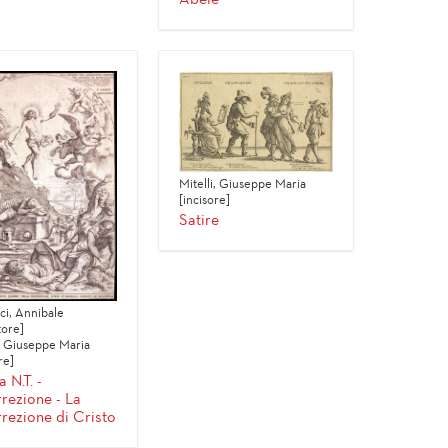
Mitelli, Giuseppe Maria
[incisore]
Satire
ci, Annibale
tore]
i, Giuseppe Maria
re]
 N.T. -
rezione - La
rezione di Cristo