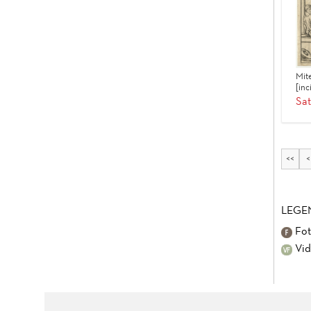
Mit
[inc
Sat
<<
<
LEGE
Fot
Vid