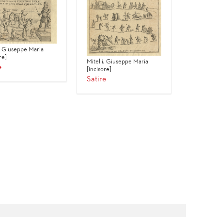
i, Giuseppe Maria
re]
Mitelli, Giuseppe Maria
e
[incisore]
Satire