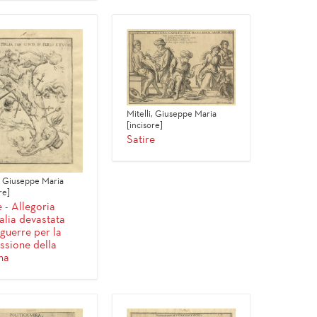
Mitelli, Giuseppe Maria
[incisore]
Satire
i, Giuseppe Maria
re]
e - Allegoria
talia devastata
 guerre per la
ssione della
na