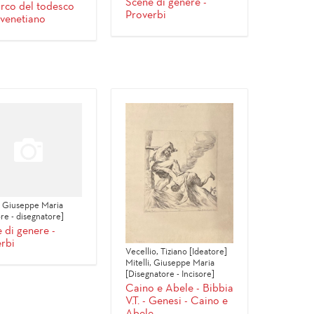
Scene di genere -
urco del todesco
Proverbi
 venetiano
i, Giuseppe Maria
re - disegnatore]
 di genere -
rbi
Vecellio, Tiziano [Ideatore]
Mitelli, Giuseppe Maria
[Disegnatore - Incisore]
Caino e Abele - Bibbia
V.T. - Genesi - Caino e
Abele