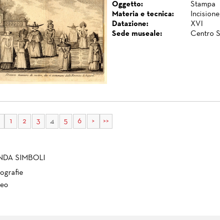
Oggetto:
Stampa
Materia e tecnica:
Incisione
Datazione:
XVI
Sede museale:
Centro S
1
2
3
4
5
6
>
>>
NDA SIMBOLI
ografie
eo