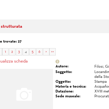
 strutturata
e trovate: 27
1
2
3
4
5
6
>
>>
sualizza scheda
Autore:
Filosi, 
Soggetto:
Locandina
della St
Oggetto:
Stampa
Materia e tecnica:
Acquafor
Datazione:
XVIII me
Sede museale:
Procurat