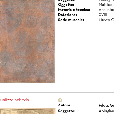
Oggetto:
Matrice
Materia e tecnica:
Acquafor
Datazione:
XVIII
Sede museale:
Museo C
sualizza scheda
Autore:
Filosi, 
Soggetto:
Abbiglia