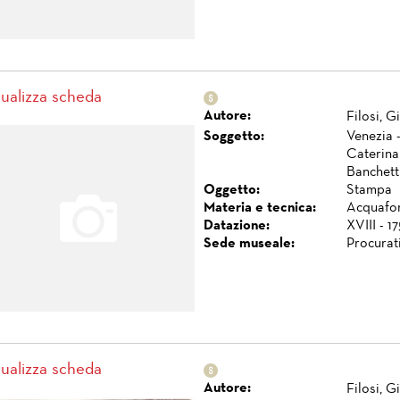
sualizza scheda
Autore:
Filosi, 
Soggetto:
Venezia -
Caterina
Banchett
Oggetto:
Stampa
Materia e tecnica:
Acquafor
Datazione:
XVIII - 1
Sede museale:
Procurat
sualizza scheda
Autore:
Filosi, 