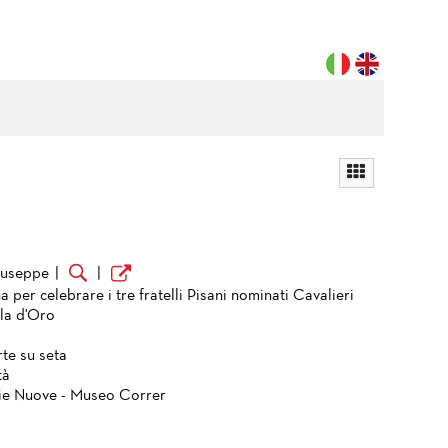
Giuseppe
|
|
 per celebrare i tre fratelli Pisani nominati Cavalieri
ola d'Oro
te su seta
tà
ie Nuove - Museo Correr