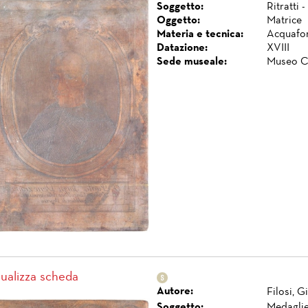
Soggetto:
Ritratti 
Oggetto:
Matrice
Materia e tecnica:
Acquafor
Datazione:
XVIII
Sede museale:
Museo C
sualizza scheda
Autore:
Filosi, 
Soggetto:
Medagli