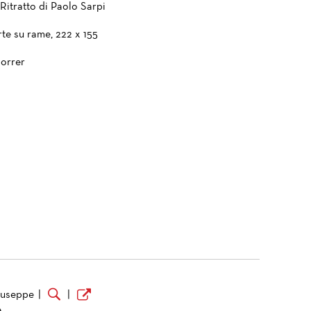
- Ritratto di Paolo Sarpi
te su rame, 222 x 155
orrer
Giuseppe
|
|
e