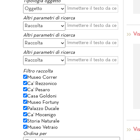
Tipologia oggetto
Altri parametri di ricerca
Vi
Altri parametri di ricerca
Altri parametri di ricerca
Filtro raccolta
Museo Correr
Ca' Rezzonico
Ca' Pesaro
Casa Goldoni
Museo Fortuny
Palazzo Ducale
Ca' Mocenigo
Storia Naturale
Museo Vetraio
Vi
Ordina per