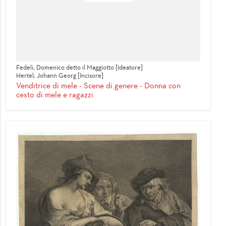
Fedeli, Domenico detto il Maggiotto [Ideatore]
Hertel, Johann Georg [Incisore]
Venditrice di mele - Scene di genere - Donna con
cesto di mele e ragazzi