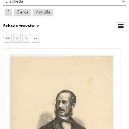
Schede trovate: 2
<<
<
>
>>