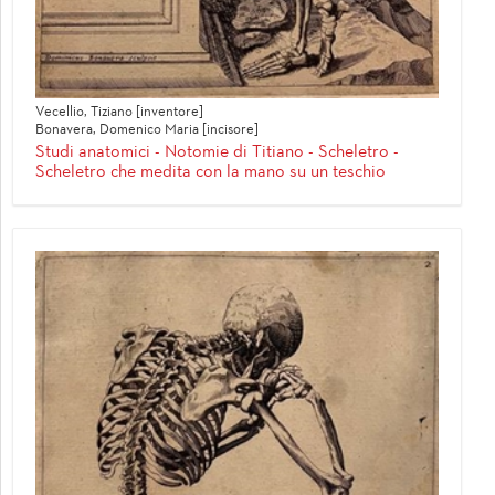
Vecellio, Tiziano [inventore]
Bonavera, Domenico Maria [incisore]
Studi anatomici - Notomie di Titiano - Scheletro -
Scheletro che medita con la mano su un teschio