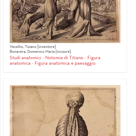
Vecellio, Tiziano [inventore]
Bonavera, Domenico Maria [incisore]
Studi anatomici - Notomie di Titiano - Figura
anatomica - Figura anatomica e paesaggio