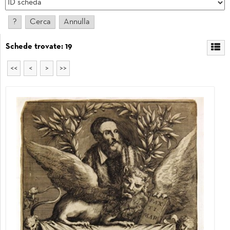
Schede trovate: 19
<<
<
>
>>