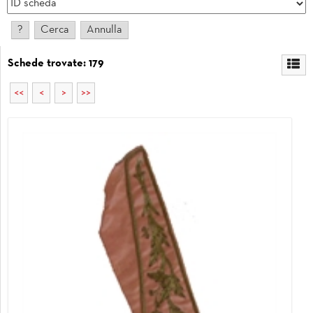
Schede trovate: 179
<<
<
>
>>