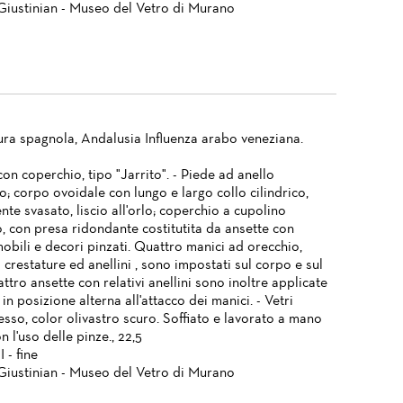
Giustinian - Museo del Vetro di Murano
ura spagnola, Andalusia Influenza arabo veneziana.
on coperchio, tipo "Jarrito". - Piede ad anello
o; corpo ovoidale con lungo e largo collo cilindrico,
te svasato, liscio all'orlo; coperchio a cupolino
o, con presa ridondante costitutita da ansette con
mobili e decori pinzati. Quattro manici ad orecchio,
 crestature ed anellini , sono impostati sul corpo e sul
attro ansette con relativi anellini sono inoltre applicate
 in posizione alterna all'attacco dei manici. - Vetri
sso, color olivastro scuro. Soffiato e lavorato a mano
on l'uso delle pinze., 22,5
 - fine
Giustinian - Museo del Vetro di Murano