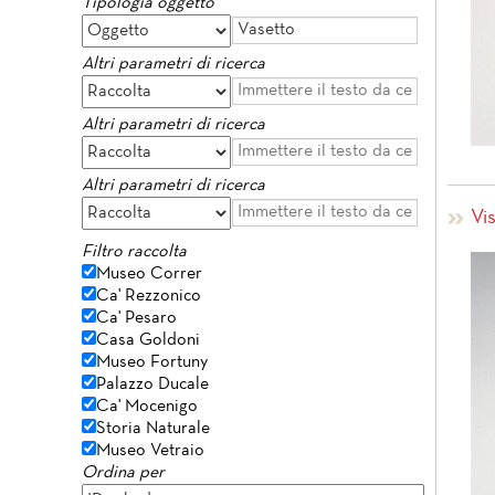
Tipologia oggetto
Altri parametri di ricerca
Altri parametri di ricerca
Altri parametri di ricerca
Vi
Filtro raccolta
Museo Correr
Ca' Rezzonico
Ca' Pesaro
Casa Goldoni
Museo Fortuny
Palazzo Ducale
Ca' Mocenigo
Storia Naturale
Museo Vetraio
Ordina per