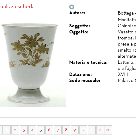
sualizza scheda
Autore:
Bottega d
Manifatt
Soggetto:
Chinoise
Oggetto:
Vasetto 
tromba; 
presa a 
smalto ro
alternate
Materia e tecnica:
Lattimo.
e a foglia
Datazione:
XVIII
Sede museale:
Palazzo 
1
2
3
4
5
6
7
8
9
10
...
>
>>