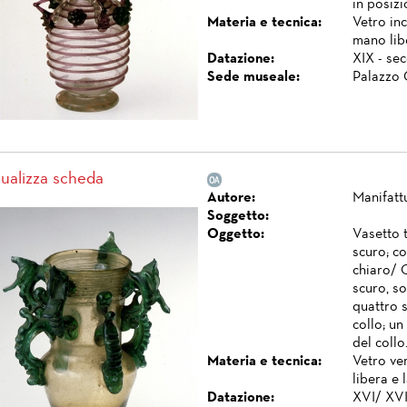
in posizi
Materia e tecnica:
Vetro inc
mano libe
Datazione:
XIX - se
Sede museale:
Palazzo 
sualizza scheda
Autore:
Manifatt
Soggetto:
Oggetto:
Vasetto t
scuro; co
chiaro/ O
scuro, so
quattro s
collo; un
del collo.
Materia e tecnica:
Vetro ve
libera e 
Datazione:
XVI/ XVII