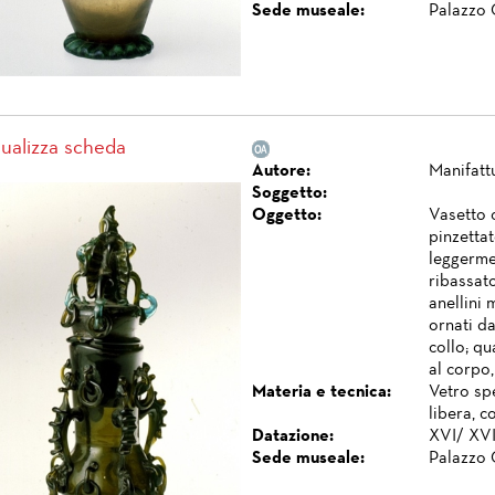
Sede museale:
Palazzo 
sualizza scheda
Autore:
Manifatt
Soggetto:
Oggetto:
Vasetto c
pinzettat
leggermen
ribassat
anellini 
ornati da
collo; qu
al corpo,
Materia e tecnica:
Vetro spe
libera, c
Datazione:
XVI/ XVII
Sede museale:
Palazzo 