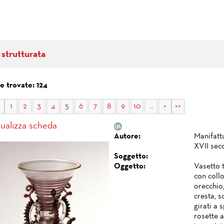
 strutturata
e trovate: 124
1
2
3
4
5
6
7
8
9
10
...
>
>>
sualizza scheda
Autore:
Manifattu
XVII seco
Soggetto:
Oggetto:
Vasetto t
con coll
orecchio,
cresta, s
girati a 
rosette a