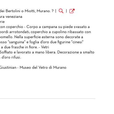
ei Bertolini o Miotti, Murano. ?
|
|
ura veneziana
rie
con coperchio - Corpo a campana su piede svasato a
bordi arrotondati; coperchio a cupolino ribassato con
pomello. Nella superficie esterna sono decorate a
sso "sanguina" e foglia d'oro due figurine "cinesi"
 a due frasche in fiore. - Vetri
 Soffiato e lavorato a mano libera. Decorazione a smalto
 d'oro rifusi.
Giustinian - Museo del Vetro di Murano