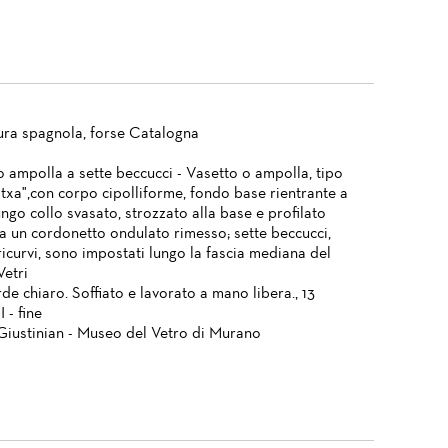
ura spagnola, forse Catalogna
o ampolla a sette beccucci - Vasetto o ampolla, tipo
txa",con corpo cipolliforme, fondo base rientrante a
ngo collo svasato, strozzato alla base e profilato
da un cordonetto ondulato rimesso; sette beccucci,
ricurvi, sono impostati lungo la fascia mediana del
Vetri
de chiaro. Soffiato e lavorato a mano libera., 13
 - fine
Giustinian - Museo del Vetro di Murano