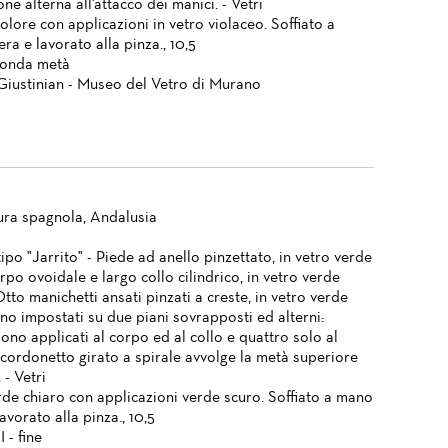
one alterna all'attacco dei manici. - Vetri
olore con applicazioni in vetro violaceo. Soffiato a
ra e lavorato alla pinza., 10,5
conda metà
Giustinian - Museo del Vetro di Murano
ura spagnola, Andalusia
ipo "Jarrito" - Piede ad anello pinzettato, in vetro verde
rpo ovoidale e largo collo cilindrico, in vetro verde
tto manichetti ansati pinzati a creste, in vetro verde
no impostati su due piani sovrapposti ed alterni:
ono applicati al corpo ed al collo e quattro solo al
 cordonetto girato a spirale avvolge la metà superiore
 - Vetri
rde chiaro con applicazioni verde scuro. Soffiato a mano
lavorato alla pinza., 10,5
 - fine