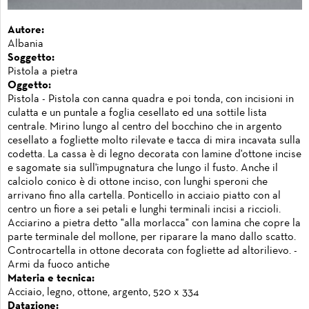
Autore:
Albania
Soggetto:
Pistola a pietra
Oggetto:
Pistola - Pistola con canna quadra e poi tonda, con incisioni in
culatta e un puntale a foglia cesellato ed una sottile lista
centrale. Mirino lungo al centro del bocchino che in argento
cesellato a fogliette molto rilevate e tacca di mira incavata sulla
codetta. La cassa è di legno decorata con lamine d'ottone incise
e sagomate sia sull'impugnatura che lungo il fusto. Anche il
calciolo conico è di ottone inciso, con lunghi speroni che
arrivano fino alla cartella. Ponticello in acciaio piatto con al
centro un fiore a sei petali e lunghi terminali incisi a riccioli.
Acciarino a pietra detto "alla morlacca" con lamina che copre la
parte terminale del mollone, per riparare la mano dallo scatto.
Controcartella in ottone decorata con fogliette ad altorilievo. -
Armi da fuoco antiche
Materia e tecnica:
Acciaio, legno, ottone, argento, 520 x 334
Datazione: