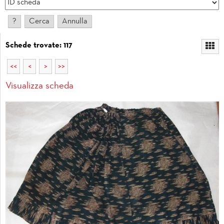
Schede trovate: 117
<<
<
>
>>
Visualizza scheda