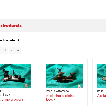
 strutturata
e trovate: 9
1
>
>>
i, G.
Impero Ottomano
Italia -
ia - Napoli
Acciarino a pietra
Accia
iarino a pietra
focaia
aia