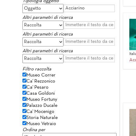
Tipologia oggetto
Altri parametri di ricerca
Altri parametri di ricerca
Altri parametri di ricerca
Ital
Acc
Filtro raccolta
Museo Correr
Ca' Rezzonico
Ca' Pesaro
Casa Goldoni
Museo Fortuny
Palazzo Ducale
Ca' Mocenigo
Storia Naturale
Museo Vetraio
Ordina per