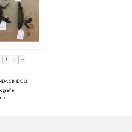
1
>
>>
NDA SIMBOLI
ografie
eo