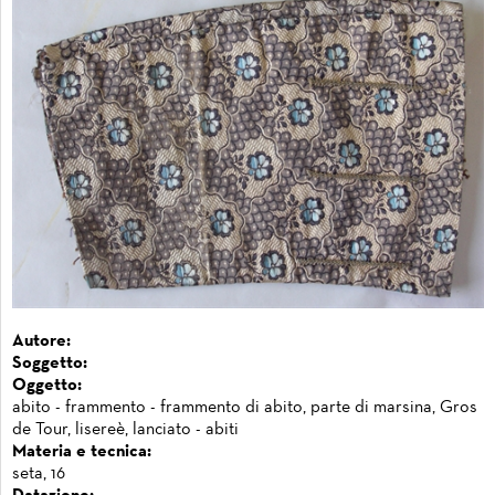
Autore:
Soggetto:
Oggetto:
abito - frammento - frammento di abito, parte di marsina, Gros
de Tour, lisereè, lanciato - abiti
Materia e tecnica:
seta, 16