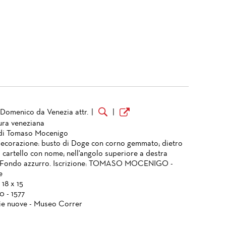
Domenico da Venezia attr.
|
|
ura veneziana
 di Tomaso Mocenigo
Decorazione: busto di Doge con corno gemmato; dietro
a cartello con nome; nell'angolo superiore a destra
 Fondo azzurro. Iscrizione: TOMASO MOCENIGO -
e
 18 x 15
0 - 1577
ie nuove - Museo Correr