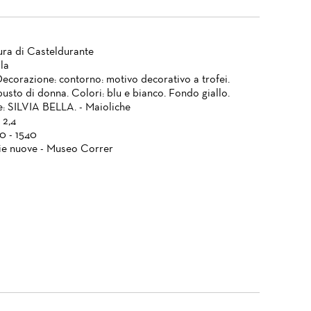
ura di Casteldurante
lla
Decorazione: contorno: motivo decorativo a trofei.
usto di donna. Colori: blu e bianco. Fondo giallo.
ne: SILVIA BELLA. - Maioliche
 2,4
0 - 1540
ie nuove - Museo Correr