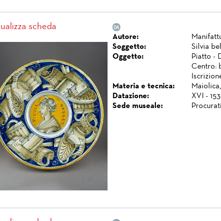
sualizza scheda
Autore:
Manifatt
Soggetto:
Silvia be
Oggetto:
Piatto - 
Centro: b
Iscrizio
Materia e tecnica:
Maiolica,
Datazione:
XVI - 153
Sede museale:
Procurat