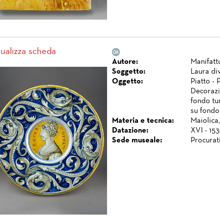
sualizza scheda
Autore:
Manifatt
Soggetto:
Laura di
Oggetto:
Piatto - 
Decorazi
fondo tu
su fondo
Materia e tecnica:
Maiolica,
Datazione:
XVI - 153
Sede museale:
Procurat