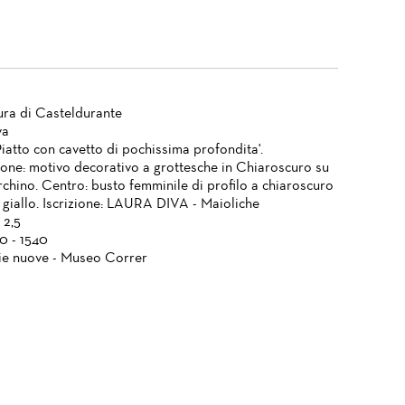
ura di Casteldurante
va
Piatto con cavetto di pochissima profondita'.
one: motivo decorativo a grottesche in Chiaroscuro su
rchino. Centro: busto femminile di profilo a chiaroscuro
 giallo. Iscrizione: LAURA DIVA - Maioliche
 2,5
0 - 1540
ie nuove - Museo Correr