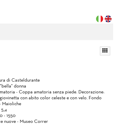
ura di Casteldurante
 "bella" donna
atoria - Coppa amatoria senza piede. Decorazione:
giovinetta con abito color celeste e con velo. Fondo
- Maioliche
 5,4
0 - 1550
ie nuove - Museo Correr