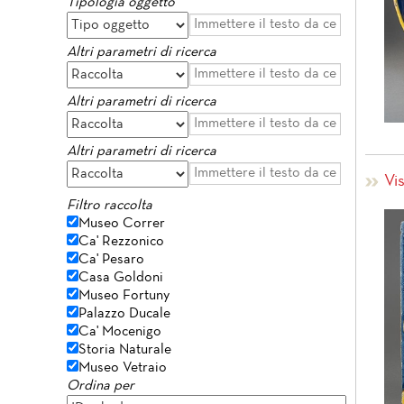
Tipologia oggetto
Altri parametri di ricerca
Altri parametri di ricerca
Altri parametri di ricerca
Vi
Filtro raccolta
Museo Correr
Ca' Rezzonico
Ca' Pesaro
Casa Goldoni
Museo Fortuny
Palazzo Ducale
Ca' Mocenigo
Storia Naturale
Museo Vetraio
Ordina per