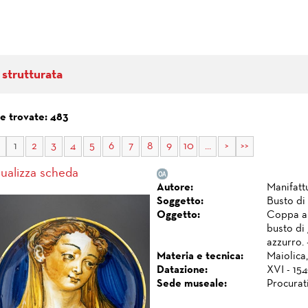
 strutturata
e trovate: 483
1
2
3
4
5
6
7
8
9
10
...
>
>>
sualizza scheda
Autore:
Manifatt
Soggetto:
Busto di
Oggetto:
Coppa am
busto di 
azzurro. 
Materia e tecnica:
Maiolica,
Datazione:
XVI - 154
Sede museale:
Procurat