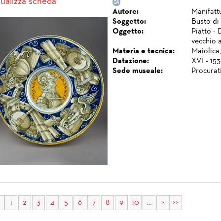
sualizza scheda
Autore:
Manifatt
Soggetto:
Busto di
Oggetto:
Piatto - 
vecchio a
Materia e tecnica:
Maiolica,
Datazione:
XVI - 153
Sede museale:
Procurat
1
2
3
4
5
6
7
8
9
10
...
>
>>