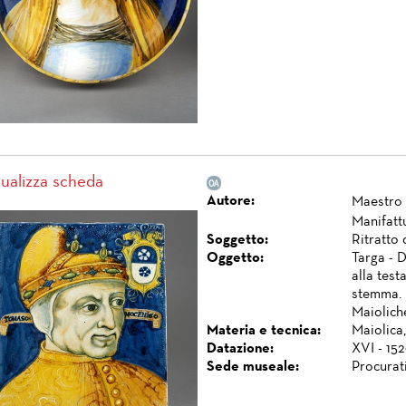
sualizza scheda
Autore:
Maestro 
Manifatt
Soggetto:
Ritratto
Oggetto:
Targa - 
alla test
stemma.
Maiolich
Materia e tecnica:
Maiolica,
Datazione:
XVI - 152
Sede museale:
Procurat