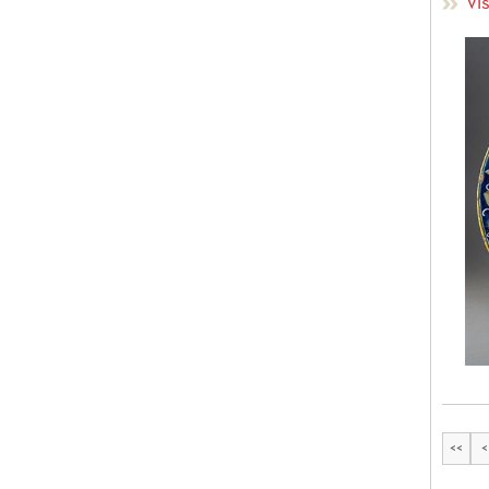
Vi
<<
<