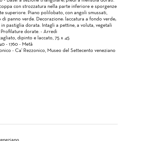
 - Base: a sezione triangolare; piedi a mensola dorati.
 coppa con strozzatura nella parte inferiore e sporgenze
te superiore. Piano polilobato, con angoli smussati,
o di panno verde. Decorazione: laccatura a fondo verde;
 in pastiglia dorata. Intagli a pettine, a voluta, vegetali
i. Profilature dorate. - Arredi
agliato, dipinto e laccato, 75 x 45
740 - 1760 - Metà
onico - Ca' Rezzonico, Museo del Settecento veneziano
veneziano