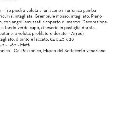
 - Tre piedi a voluta si uniscono in un'unica gamba
ricurva, intagliata. Grembiule mosso, intagliato. Piano
, con angoli smussati ricoperto di marmo. Decorazione:
 a fondo verde cupo; cineserie in pastiglia dorata.
 pettine, a voluta; profilature dorate. - Arredi
agliato, dipinto e laccato, 84 x 40 x 28
740 - 1760 - Metà
onico - Ca' Rezzonico, Museo del Settecento veneziano