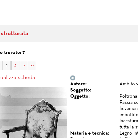
 strutturata
e trovate: 7
1
2
>
>>
sualizza scheda
Autore:
Ambito 
Soggetto:
Oggetto:
Poltrona 
Fascia so
lievement
imbottito
laccatura
tutta la 
Materia e tecnica:
Legno int