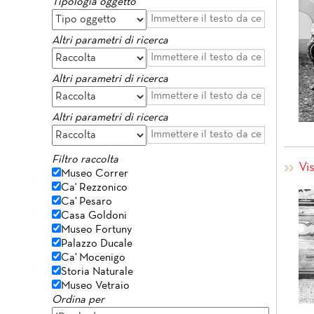
Tipologia oggetto
Altri parametri di ricerca
Altri parametri di ricerca
Altri parametri di ricerca
Filtro raccolta
Vi
Museo Correr
Ca' Rezzonico
Ca' Pesaro
Casa Goldoni
Museo Fortuny
Palazzo Ducale
Ca' Mocenigo
Storia Naturale
Museo Vetraio
Ordina per