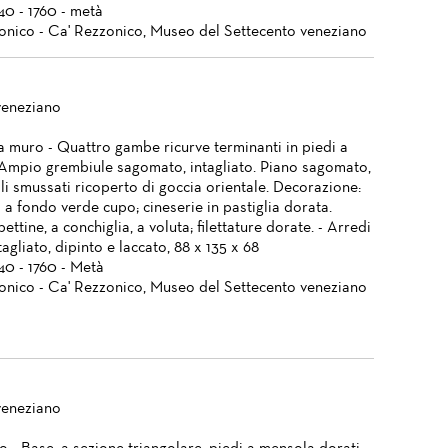
740 - 1760 - metà
onico - Ca' Rezzonico, Museo del Settecento veneziano
veneziano
a muro - Quattro gambe ricurve terminanti in piedi a
. Ampio grembiule sagomato, intagliato. Piano sagomato,
li smussati ricoperto di goccia orientale. Decorazione:
 a fondo verde cupo; cineserie in pastiglia dorata.
 pettine, a conchiglia, a voluta; filettature dorate. - Arredi
agliato, dipinto e laccato, 88 x 135 x 68
740 - 1760 - Metà
onico - Ca' Rezzonico, Museo del Settecento veneziano
veneziano