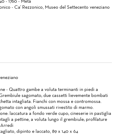
740 - 1760 - Metà
onico - Ca' Rezzonico, Museo del Settecento veneziano
veneziano
ne - Quattro gambe a voluta terminanti in piedi a
. Grembiule sagomato; due cassetti lievemente bombati
chetta intagliata. Fianchi con mossa e contromossa.
gomato con angoli smussati rivestito di marmo.
ne: laccatura a fondo verde cupo; cineserie in pastiglia
ntagli a pettine, a voluta lungo il grembiule; profilature
 Arredi
agliato, dipinto e laccato, 89 x 140 x 64