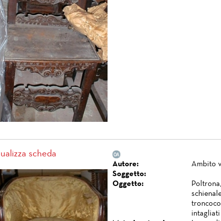
sualizza scheda
Autore:
Ambito 
Soggetto:
Oggetto:
Poltrona,
schienal
troncoco
intagliat