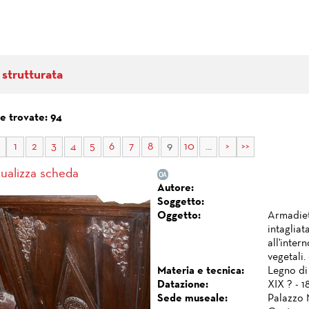
 strutturata
e trovate: 94
1
2
3
4
5
6
7
8
9
10
...
>
>>
sualizza scheda
Autore:
Soggetto:
Oggetto:
Armadiet
intagliat
all'inter
vegetali.
Materia e tecnica:
Legno di 
Datazione:
XIX ? - 1
Sede museale:
Palazzo 