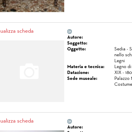
sualizza scheda
Autore:
Soggetto:
Oggetto:
Sedia - S
nello sch
Legni
Materia e tecnica:
Legno di 
Datazione:
XIX - 180
Sede museale:
Palazzo 
Costume
sualizza scheda
Autore: