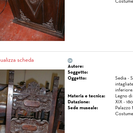
Costume
sualizza scheda
Autore:
Soggetto:
Oggetto:
Sedia - S
intagliat
inferiore
Materia e tecnica:
Legno di 
Datazione:
XIX - 180
Sede museale:
Palazzo 
Costume