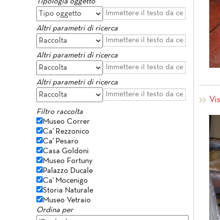
Tipologia oggetto
Altri parametri di ricerca
Altri parametri di ricerca
Altri parametri di ricerca
Vi
Filtro raccolta
Museo Correr
Ca' Rezzonico
Ca' Pesaro
Casa Goldoni
Museo Fortuny
Palazzo Ducale
Ca' Mocenigo
Storia Naturale
Museo Vetraio
Ordina per