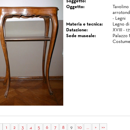
Soggetto:
Oggetto:
Tavolino 
arrotonda
- Legni
Materia e tecnica:
Legno di
Datazione:
XVIII - 1
Sede museale:
Palazzo 
Costume
1
2
3
4
5
6
7
8
9
10
...
>
>>