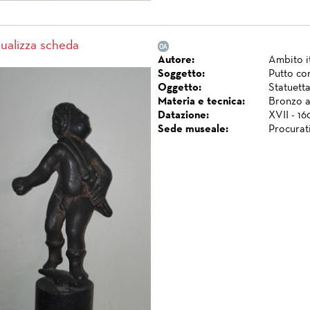
sualizza scheda
Autore:
Ambito i
Soggetto:
Putto co
Oggetto:
Statuett
Materia e tecnica:
Bronzo a 
Datazione:
XVII - 16
Sede museale:
Procurat