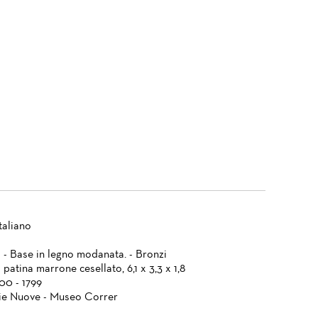
taliano
a - Base in legno modanata. - Bronzi
patina marrone cesellato, 6,1 x 3,3 x 1,8
700 - 1799
ie Nuove - Museo Correr