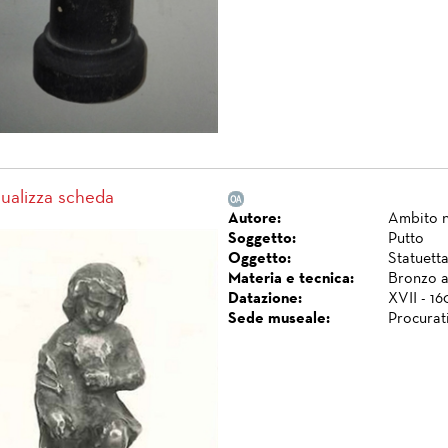
sualizza scheda
Autore:
Ambito n
Soggetto:
Putto
Oggetto:
Statuett
Materia e tecnica:
Bronzo a
Datazione:
XVII - 16
Sede museale:
Procurat