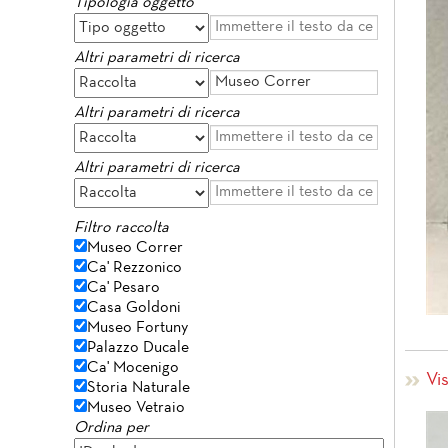
Tipologia oggetto
Altri parametri di ricerca
Altri parametri di ricerca
Altri parametri di ricerca
Filtro raccolta
Museo Correr
Ca' Rezzonico
Ca' Pesaro
Casa Goldoni
Museo Fortuny
Palazzo Ducale
Ca' Mocenigo
Vi
Storia Naturale
Museo Vetraio
Ordina per