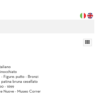
taliano
ginocchiato
 - Figure: putto - Bronzi
 patina bruna cesellato
00 - 1699
ie Nuove - Museo Correr