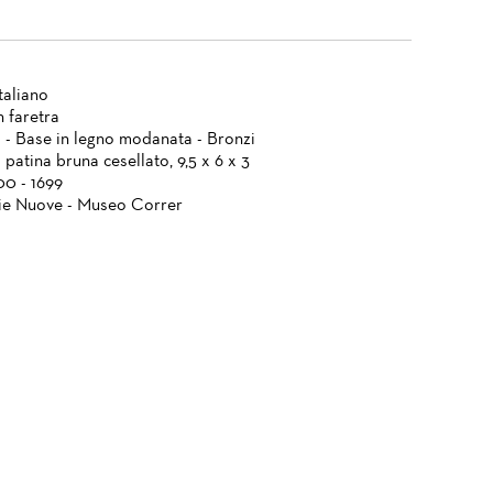
taliano
n faretra
a - Base in legno modanata - Bronzi
patina bruna cesellato, 9,5 x 6 x 3
00 - 1699
ie Nuove - Museo Correr