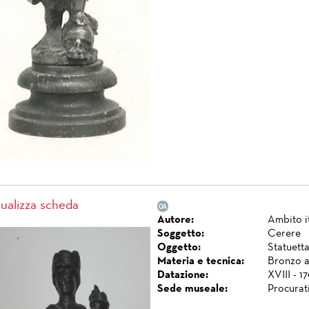
sualizza scheda
Autore:
Ambito i
Soggetto:
Cerere
Oggetto:
Statuett
Materia e tecnica:
Bronzo a 
Datazione:
XVIII - 1
Sede museale:
Procurat