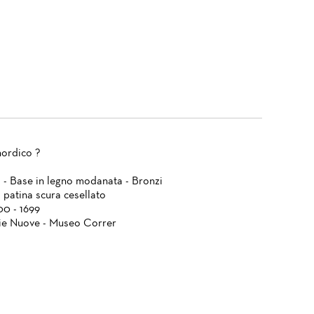
ordico ?
a - Base in legno modanata - Bronzi
 patina scura cesellato
00 - 1699
ie Nuove - Museo Correr