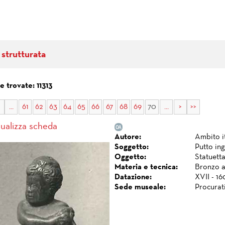
 strutturata
 trovate: 11313
...
61
62
63
64
65
66
67
68
69
70
...
>
>>
sualizza scheda
Autore:
Ambito i
Soggetto:
Putto in
Oggetto:
Statuetta
Materia e tecnica:
Bronzo a
Datazione:
XVII - 16
Sede museale:
Procurat