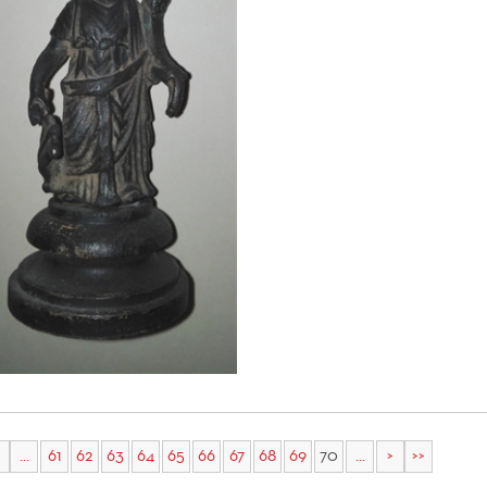
...
61
62
63
64
65
66
67
68
69
70
...
>
>>