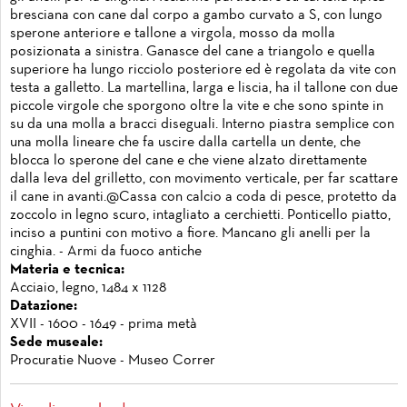
bresciana con cane dal corpo a gambo curvato a S, con lungo
sperone anteriore e tallone a virgola, mosso da molla
posizionata a sinistra. Ganasce del cane a triangolo e quella
superiore ha lungo ricciolo posteriore ed è regolata da vite con
testa a galletto. La martellina, larga e liscia, ha il tallone con due
piccole virgole che sporgono oltre la vite e che sono spinte in
su da una molla a bracci diseguali. Interno piastra semplice con
una molla lineare che fa uscire dalla cartella un dente, che
blocca lo sperone del cane e che viene alzato direttamente
dalla leva del grilletto, con movimento verticale, per far scattare
il cane in avanti.@Cassa con calcio a coda di pesce, protetto da
zoccolo in legno scuro, intagliato a cerchietti. Ponticello piatto,
inciso a puntini con motivo a fiore. Mancano gli anelli per la
cinghia. - Armi da fuoco antiche
Materia e tecnica:
Acciaio, legno, 1484 x 1128
Datazione:
XVII - 1600 - 1649 - prima metà
Sede museale:
Procuratie Nuove - Museo Correr