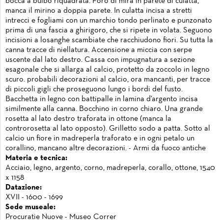
bocca a bulbo riquadrata. Foro di mira in parete di culatta,
manca il mirino a doppia parete. In culatta incisa a stretti
intrecci e fogliami con un marchio tondo perlinato e punzonato
prima di una fascia a ghirigoro, che si ripete in volata. Seguono
incisioni a losanghe scambiate che racchiudono fiori. Su tutta la
canna tracce di niellatura. Accensione a miccia con serpe
uscente dal lato destro. Cassa con impugnatura a sezione
esagonale che si allarga al calcio, protetto da zoccolo in legno
scuro. probabili decorazioni al calcio, ora mancanti, per tracce
di piccoli gigli che proseguono lungo i bordi del fusto.
Bacchetta in legno con battipalle in lamina d'argento incisa
similmente alla canna. Bocchino in corno chiaro. Una grande
rosetta al lato destro traforata in ottone (manca la
controrosetta al lato opposto). Grilletto sodo a patta. Sotto al
calcio un fiore in madreperla traforato e in ogni petalo un
corallino, mancano altre decorazioni. - Armi da fuoco antiche
Materia e tecnica:
Acciaio, legno, argento, corno, madreperla, corallo, ottone, 1540
x 1158
Datazione:
XVII - 1600 - 1699
Sede museale:
Procuratie Nuove - Museo Correr