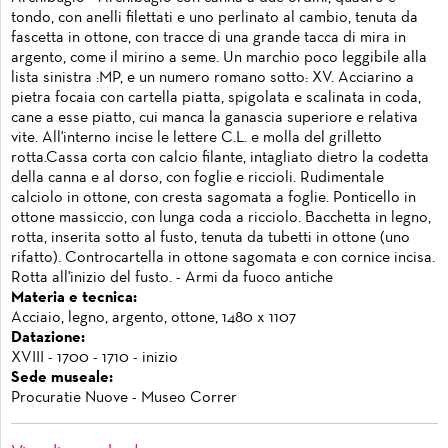
tondo, con anelli filettati e uno perlinato al cambio, tenuta da
fascetta in ottone, con tracce di una grande tacca di mira in
argento, come il mirino a seme. Un marchio poco leggibile alla
lista sinistra :MP, e un numero romano sotto: XV. Acciarino a
pietra focaia con cartella piatta, spigolata e scalinata in coda,
cane a esse piatto, cui manca la ganascia superiore e relativa
vite. All'interno incise le lettere C.L. e molla del grilletto
rotta.Cassa corta con calcio filante, intagliato dietro la codetta
della canna e al dorso, con foglie e riccioli. Rudimentale
calciolo in ottone, con cresta sagomata a foglie. Ponticello in
ottone massiccio, con lunga coda a ricciolo. Bacchetta in legno,
rotta, inserita sotto al fusto, tenuta da tubetti in ottone (uno
rifatto). Controcartella in ottone sagomata e con cornice incisa.
Rotta all'inizio del fusto. - Armi da fuoco antiche
Materia e tecnica:
Acciaio, legno, argento, ottone, 1480 x 1107
Datazione:
XVIII - 1700 - 1710 - inizio
Sede museale:
Procuratie Nuove - Museo Correr