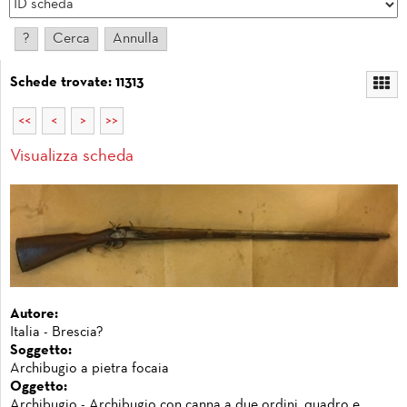
Schede trovate: 11313
<<
<
>
>>
Visualizza scheda
Autore:
Italia - Brescia?
Soggetto:
Archibugio a pietra focaia
Oggetto:
Archibugio - Archibugio con canna a due ordini, quadro e