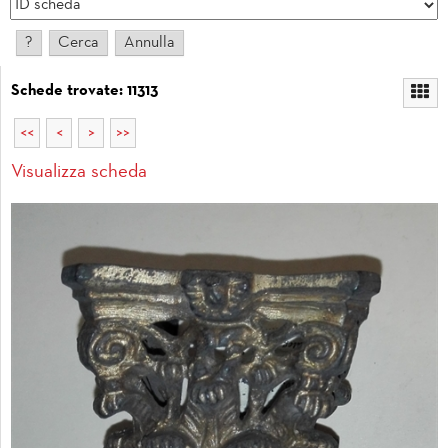
Schede trovate: 11313
<<
<
>
>>
Visualizza scheda