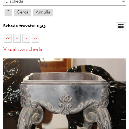
Schede trovate: 11313
<<
<
>
>>
Visualizza scheda