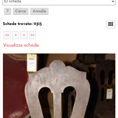
Schede trovate: 11313
<<
<
>
>>
Visualizza scheda