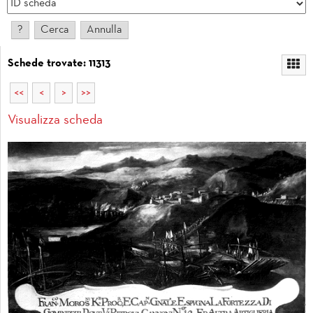
Schede trovate: 11313
<<
<
>
>>
Visualizza scheda