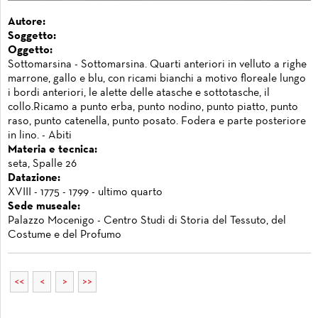
Autore:
Soggetto:
Oggetto:
Sottomarsina - Sottomarsina. Quarti anteriori in velluto a righe
marrone, gallo e blu, con ricami bianchi a motivo floreale lungo
i bordi anteriori, le alette delle atasche e sottotasche, il
collo.Ricamo a punto erba, punto nodino, punto piatto, punto
raso, punto catenella, punto posato. Fodera e parte posteriore
in lino. - Abiti
Materia e tecnica:
seta, Spalle 26
Datazione:
XVIII - 1775 - 1799 - ultimo quarto
Sede museale:
Palazzo Mocenigo - Centro Studi di Storia del Tessuto, del
Costume e del Profumo
<<
<
>
>>