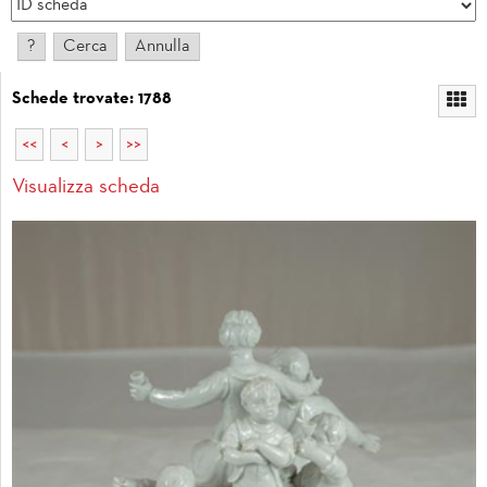
Schede trovate: 1788
<<
<
>
>>
Visualizza scheda