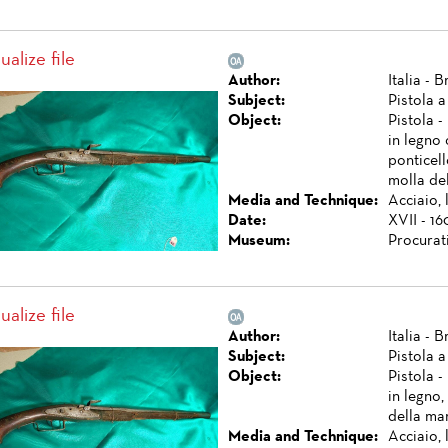
ualize file
Author:
Italia - 
Subject:
Pistola a
Object:
Pistola -
in legno
ponticell
molla del
Media and Technique:
Acciaio, 
Date:
XVII - 16
Museum:
Procurat
ualize file
Author:
Italia - 
Subject:
Pistola a
Object:
Pistola -
in legno,
della mar
Media and Technique:
Acciaio,