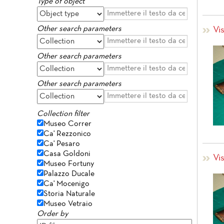
Type of object
Other search parameters
Vis
Other search parameters
Other search parameters
Collection filter
Museo Correr
Ca' Rezzonico
Ca' Pesaro
Casa Goldoni
Vis
Museo Fortuny
Palazzo Ducale
Ca' Mocenigo
Storia Naturale
Museo Vetraio
Order by