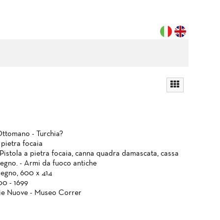
ttomano - Turchia?
 pietra focaia
 Pistola a pietra focaia, canna quadra damascata, cassa
legno. - Armi da fuoco antiche
legno, 600 x 414
00 - 1699
ie Nuove - Museo Correr