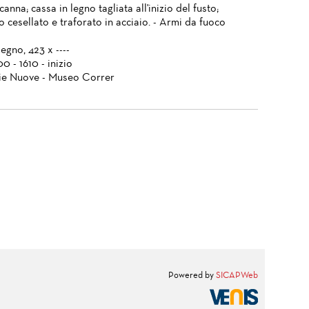
canna; cassa in legno tagliata all'inizio del fusto;
o cesellato e traforato in acciaio. - Armi da fuoco
legno, 423 x ----
00 - 1610 - inizio
ie Nuove - Museo Correr
Powered by
SICAPWeb