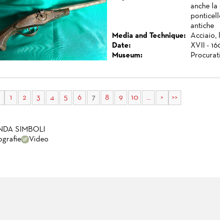
anche la 
ponticell
antiche
Media and Technique:
Acciaio, 
Date:
XVII - 16
Museum:
Procurat
1
2
3
4
5
6
7
8
9
10
...
>
>>
NDA SIMBOLI
ografie
Video