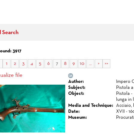
d Search
found: 3917
1
2
3
4
5
6
7
8
9
10
...
>
>>
ualize file
Author:
Impero O
Subject:
Pistola a
Object:
Pistola -
lunga in 
Media and Technique:
Acciaio, 
Date:
XVII - 16
Museum:
Procurat