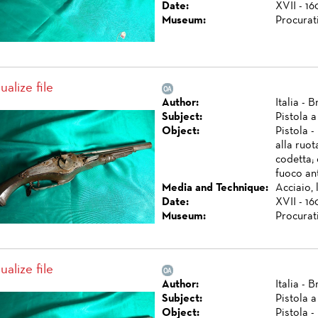
Date:
XVII - 16
Museum:
Procurat
ualize file
Author:
Italia - 
Subject:
Pistola a
Object:
Pistola -
alla ruot
codetta; 
fuoco an
Media and Technique:
Acciaio,
Date:
XVII - 16
Museum:
Procurat
ualize file
Author:
Italia - B
Subject:
Pistola a
Object:
Pistola -