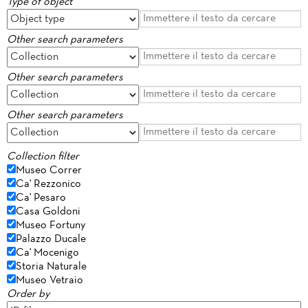
Type of object
Other search parameters
Other search parameters
Other search parameters
Collection filter
Museo Correr
Ca' Rezzonico
Ca' Pesaro
Casa Goldoni
Museo Fortuny
Palazzo Ducale
Ca' Mocenigo
Storia Naturale
Museo Vetraio
Order by