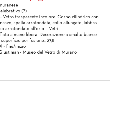
 muranese
elebrativo (?)
 - Vetro trasparente incolore. Corpo cilindrico con
ncavo, spalla arrotondata, collo allungato, labbro
so arrotondato all'orlo. - Vetri
ffiato a mano libera. Decorazione a smalto bianco
n superficie per fusione., 27,8
X - fine/inizio
Giustinian - Museo del Vetro di Murano