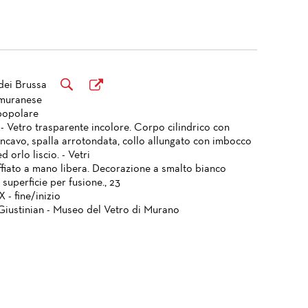
dei Brussa
 muranese
popolare
 - Vetro trasparente incolore. Corpo cilindrico con
ncavo, spalla arrotondata, collo allungato con imbocco
d orlo liscio. - Vetri
ffiato a mano libera. Decorazione a smalto bianco
n superficie per fusione., 23
X - fine/inizio
Giustinian - Museo del Vetro di Murano