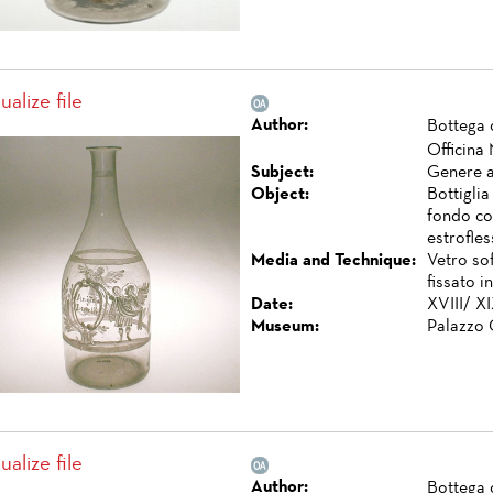
ualize file
Author:
Bottega 
Officina
Subject:
Genere a
Object:
Bottiglia
fondo co
estrofles
Media and Technique:
Vetro so
fissato i
Date:
XVIII/ XI
Museum:
Palazzo 
ualize file
Author:
Bottega 