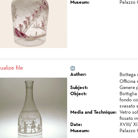
Museum:
Palazzo 
ualize file
Author:
Bottega 
Officina
Subject:
Genere 
Object:
Bottiglia
fondo co
svasato e
Media and Technique:
Vetro so
fissato i
Date:
XVIII/ XI
Museum:
Palazzo 