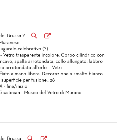
dei Brussa ?
 Muranese
ugurale-celebrativo (?)
 - Vetro trasparente incolore. Corpo cilindrico con
ncavo, spalla arrotondata, collo allungato, labbro
so arrotondato all'orlo. - Vetri
ffiato a mano libera. Decorazione a smalto bianco
n superficie per fusione., 28
X - fine/inizio
Giustinian - Museo del Vetro di Murano
dei Brussa