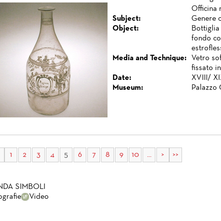
Officina
Subject:
Genere c
Object:
Bottiglia
fondo co
estrofles
Media and Technique:
Vetro so
fissato i
Date:
XVIII/ XI
Museum:
Palazzo 
1
2
3
4
5
6
7
8
9
10
...
>
>>
NDA SIMBOLI
ografie
Video