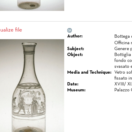
ualize file
Author:
Bottega 
Officina
Subject:
Genere 
Object:
Bottiglia
fondo co
svasato e
Media and Technique:
Vetro so
fissato i
Date:
XVIII/ XI
Museum:
Palazzo 