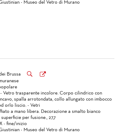
Giustinian - Museo del Vetro di Murano
dei Brussa
 muranese
popolare
 - Vetro trasparente incolore. Corpo cilindrico con
ncavo, spalla arrotondata, collo allungato con imbocco
d orlo liscio. - Vetri
ffiato a mano libera. Decorazione a smalto bianco
n superficie per fusione., 27,7
X - fine/inizio
Giustinian - Museo del Vetro di Murano