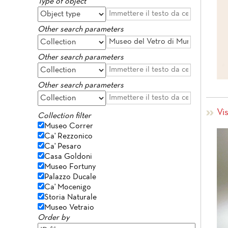
Type of object
Other search parameters
Other search parameters
Other search parameters
Vis
Collection filter
Museo Correr
Ca' Rezzonico
Ca' Pesaro
Casa Goldoni
Museo Fortuny
Palazzo Ducale
Ca' Mocenigo
Storia Naturale
Museo Vetraio
Order by