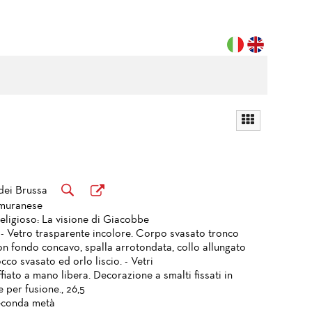
dei Brussa
 muranese
eligioso: La visione di Giacobbe
a - Vetro trasparente incolore. Corpo svasato tronco
on fondo concavo, spalla arrotondata, collo allungato
co svasato ed orlo liscio. - Vetri
fiato a mano libera. Decorazione a smalti fissati in
e per fusione., 26,5
seconda metà