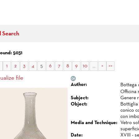
d Search
found: 5031
1
2
3
4
5
6
7
8
9
10
...
>
>>
ualize file
Author:
Bottega 
Officina
Subject:
Genere r
Object:
Bottigli
conico c
con imboc
Media and Technique:
Vetro sof
superfici
Date:
XVIII - 