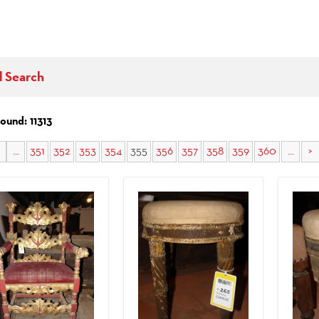
d Search
found: 11313
...
351
352
353
354
355
356
357
358
359
360
...
>