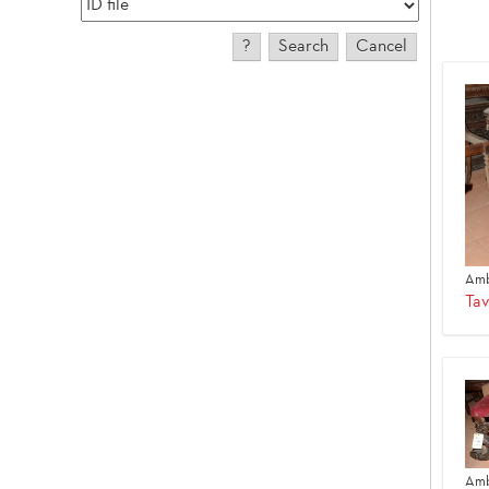
Amb
Tav
Amb