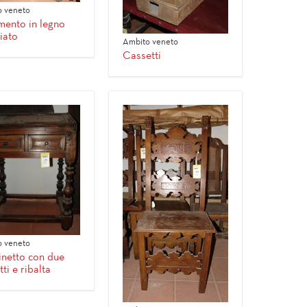
 veneto
ento in legno
liato
Ambito veneto
Cassetti
 veneto
inetto con due
ti e ribalta