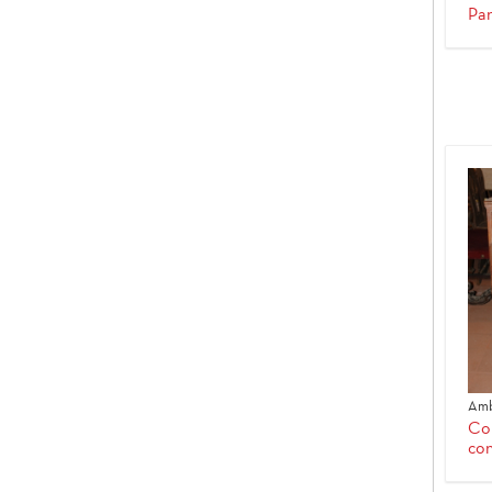
Pa
Amb
Co
con