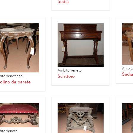
Sedia
Ambito
Ambito veneto
Sedia
Scrittoio
ito veneziano
olino da parete
ito veneto