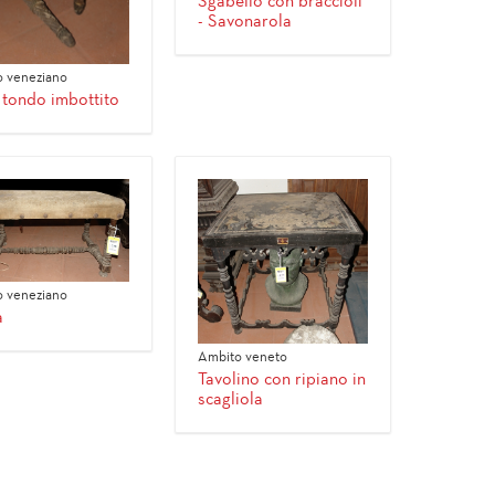
Sgabello con braccioli
- Savonarola
 veneziano
 tondo imbottito
 veneziano
a
Ambito veneto
Tavolino con ripiano in
scagliola