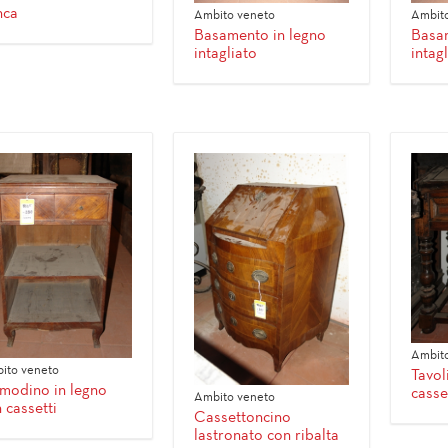
nca
Ambito veneto
Ambito
Basamento in legno
Basam
intagliato
intag
Ambito
ito veneto
Tavol
modino in legno
casset
Ambito veneto
 cassetti
Cassettoncino
lastronato con ribalta