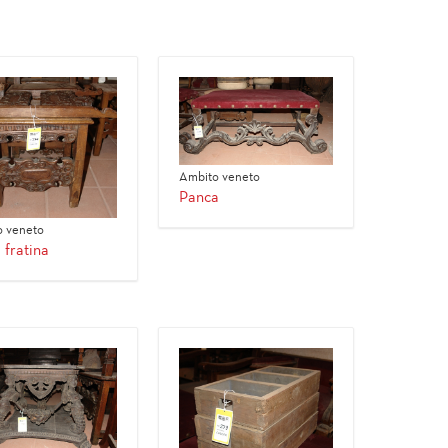
Ambito veneto
Panca
 veneto
 fratina