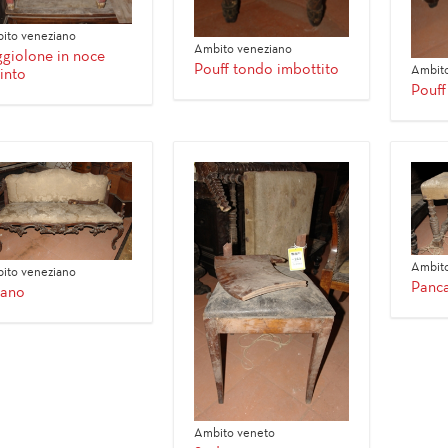
ito veneziano
Ambito veneziano
giolone in noce
Pouff tondo imbottito
Ambito
into
Pouff
Ambito
ito veneziano
Panc
vano
Ambito veneto