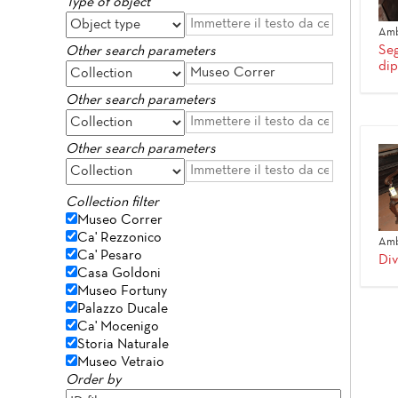
Type of object
Amb
Seg
Other search parameters
dip
Other search parameters
Other search parameters
Collection filter
Museo Correr
Ca' Rezzonico
Amb
Ca' Pesaro
Di
Casa Goldoni
Museo Fortuny
Palazzo Ducale
Ca' Mocenigo
Storia Naturale
Museo Vetraio
Order by