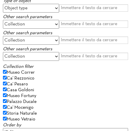
Type of object
Other search parameters
Other search parameters
Other search parameters
Collection filter
Museo Correr
Ca' Rezzonico
Ca' Pesaro
Casa Goldoni
Museo Fortuny
Palazzo Ducale
Ca' Mocenigo
Storia Naturale
Museo Vetraio
Order by