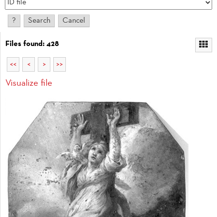
Files found: 428
<<
<
>
>>
Visualize file