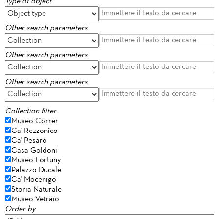
Type of object
Other search parameters
Other search parameters
Other search parameters
Collection filter
Museo Correr
Ca' Rezzonico
Ca' Pesaro
Casa Goldoni
Museo Fortuny
Palazzo Ducale
Ca' Mocenigo
Storia Naturale
Museo Vetraio
Order by