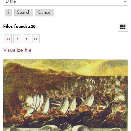
Files found: 428
<<
<
>
>>
Visualize file