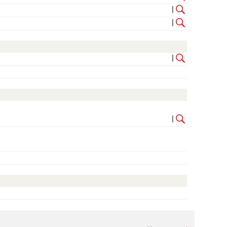
|
|
|
|