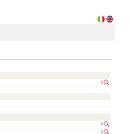
|
|
|