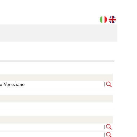
to Veneziano
|
|
|