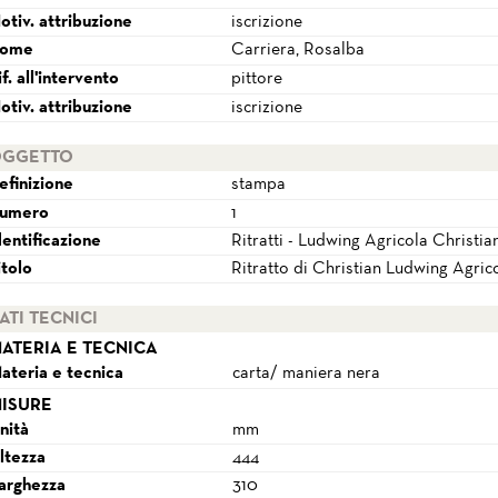
otiv. attribuzione
iscrizione
ome
Carriera, Rosalba
if. all'intervento
pittore
otiv. attribuzione
iscrizione
GGETTO
efinizione
stampa
umero
1
dentificazione
Ritratti - Ludwing Agricola Christia
itolo
Ritratto di Christian Ludwing Agric
ATI TECNICI
ATERIA E TECNICA
ateria e tecnica
carta/ maniera nera
ISURE
nità
mm
ltezza
444
arghezza
310