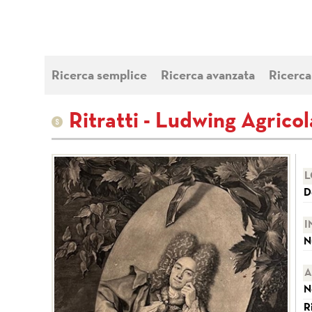
Ricerca semplice
Ricerca avanzata
Ricerca
Ritratti - Ludwing Agricol
L
D
I
N
A
N
R