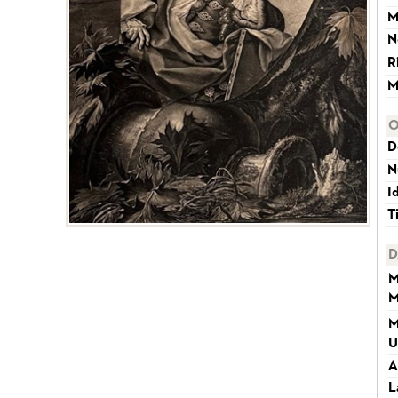
M
N
R
M
O
D
N
I
T
D
M
M
M
U
A
L