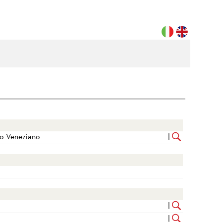
to Veneziano
|
|
|