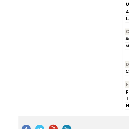
U
A
L
C
S
M
D
C
F
F
T
N