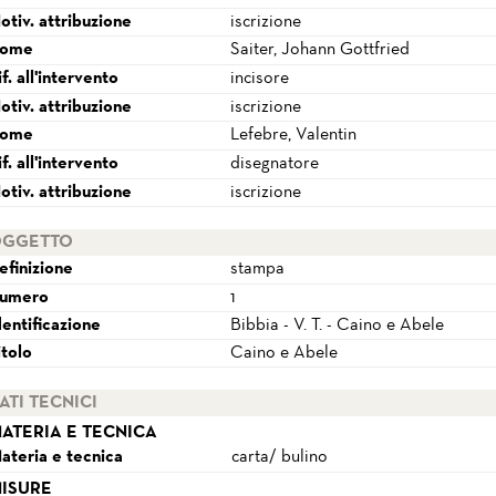
otiv. attribuzione
iscrizione
ome
Saiter, Johann Gottfried
if. all'intervento
incisore
otiv. attribuzione
iscrizione
ome
Lefebre, Valentin
if. all'intervento
disegnatore
otiv. attribuzione
iscrizione
GGETTO
efinizione
stampa
umero
1
dentificazione
Bibbia - V. T. - Caino e Abele
itolo
Caino e Abele
ATI TECNICI
ATERIA E TECNICA
ateria e tecnica
carta/ bulino
ISURE