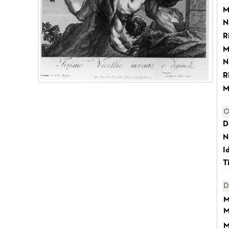
M
N
R
M
N
R
M
O
D
N
I
T
D
M
M
M