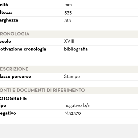
nità
mm
ltezza
335
arghezza
315
RONOLOGIA
ecolo
XVIII
otivazione cronologia
bibliografia
ESCRIZIONE
lasse percorso
Stampe
ONTI E DOCUMENTI DI RIFERIMENTO
OTOGRAFIE
ipo
negativo b/n
egativo
M32370