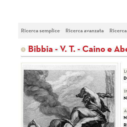
Ricerca semplice
Ricerca avanzata
Ricerca
Bibbia - V. T. - Caino e Ab
L
D
I
N
A
N
R