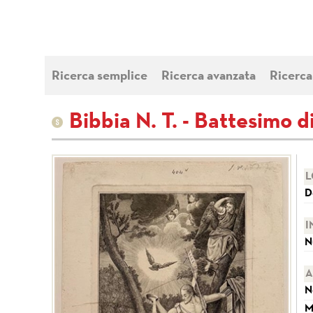
Ricerca semplice
Ricerca avanzata
Ricerca
Bibbia N. T. - Battesimo d
L
D
I
N
A
N
M