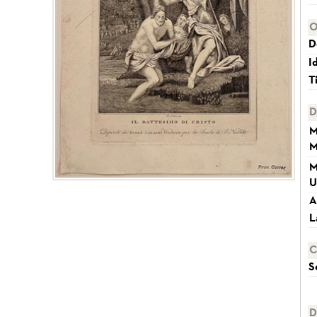
O
D
I
T
D
M
M
M
U
A
L
C
S
D