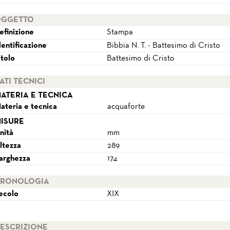
GGETTO
efinizione
Stampa
dentificazione
Bibbia N. T. - Battesimo di Cristo
itolo
Battesimo di Cristo
ATI TECNICI
ATERIA E TECNICA
ateria e tecnica
acquaforte
ISURE
nità
mm
ltezza
289
arghezza
174
RONOLOGIA
ecolo
XIX
ESCRIZIONE