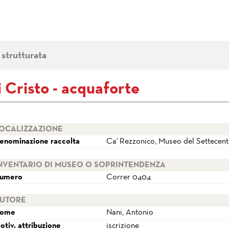
 strutturata
i Cristo - acquaforte
OCALIZZAZIONE
enominazione raccolta
Ca' Rezzonico, Museo del Settecen
NVENTARIO DI MUSEO O SOPRINTENDENZA
umero
Correr 0404
UTORE
ome
Nani, Antonio
otiv. attribuzione
iscrizione