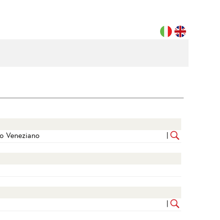
to Veneziano
|
|