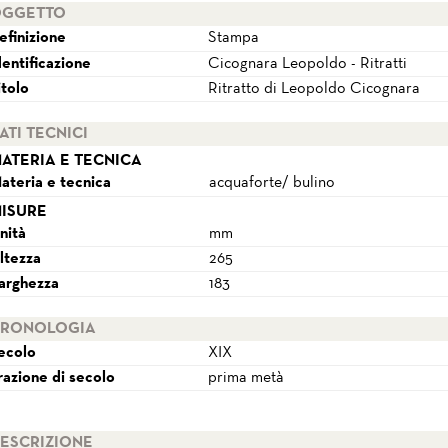
GGETTO
efinizione
Stampa
dentificazione
Cicognara Leopoldo - Ritratti
itolo
Ritratto di Leopoldo Cicognara
ATI TECNICI
ATERIA E TECNICA
ateria e tecnica
acquaforte/ bulino
ISURE
nità
mm
ltezza
265
arghezza
183
RONOLOGIA
ecolo
XIX
razione di secolo
prima metà
ESCRIZIONE