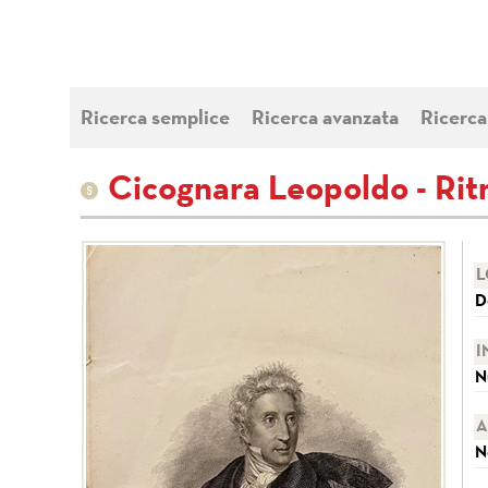
Ricerca semplice
Ricerca avanzata
Ricerca
Cicognara Leopoldo - Ritr
L
D
I
N
A
N