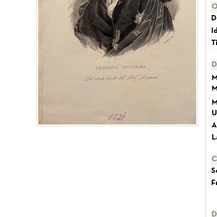
O
D
I
T
D
M
M
M
U
A
L
C
S
F
D