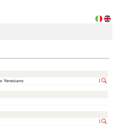
to Veneziano
|
|