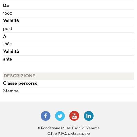
Da
1660
Validità
post
A
1660
Validità
ante
DESCRIZIONE
Classe percorso
Stampe
© Fondazione Musei Civici di Venezia
C.F. e P.IVA 03842230272